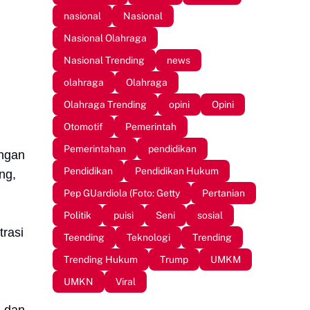
nasional
Nasional
Nasional Olahraga
Nasional Trending
news
olahraga
Olahraga
Olahraga Trending
opini
Opini
Otomotif
Pemerintah
Pemerintahan
pendidikan
angan
Pendidikan
Pendidikan Hukum
ng,
Pep GUardiola (Foto: Getty
Pertanian
Politik
puisi
Seni
sosial
trasi
Teending
Teknologi
Trending
Trending Hukum
Trump
UMKM
UMKN
Viral