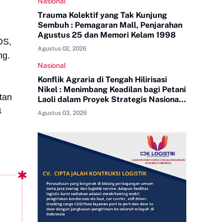
Nasional
Trauma Kolektif yang Tak Kunjung
Sembuh : Pemagaran Mall, Penjarahan
Agustus 25 dan Memori Kelam 1998
DS,
Agustus 02, 2026
ng.
Nasional
Konflik Agraria di Tengah Hilirisasi
Nikel : Menimbang Keadilan bagi Petani
tan
Laoli dalam Proyek Strategis Nasional
PT Indonesia Huali Industry Park
4
Agustus 03, 2026