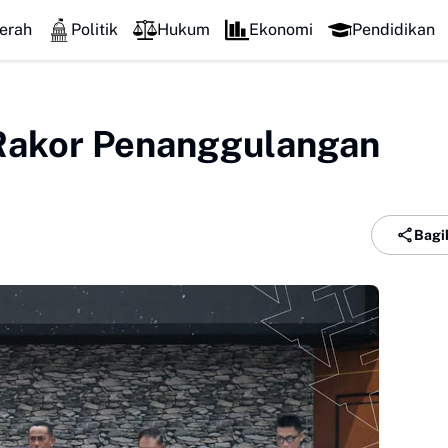
erah
Politik
Hukum
Ekonomi
Pendidikan
a Rakor Penanggulangan
Bagi