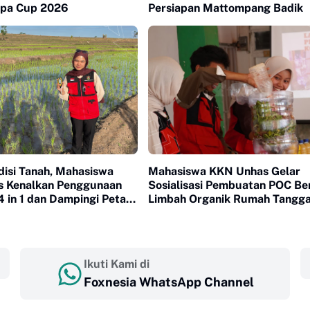
ppa Cup 2026
Persiapan Mattompang Badik
disi Tanah, Mahasiswa
Mahasiswa KKN Unhas Gelar
 Kenalkan Penggunaan
Sosialisasi Pembuatan POC Be
 in 1 dan Dampingi Petani
Limbah Organik Rumah Tangga
onrong
Bantaeng
Ikuti Kami di
Foxnesia WhatsApp Channel