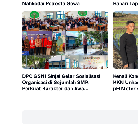
Nahkodai Polresta Gowa
Bahari La
DPC GSNI Sinjai Gelar Sosialisasi
Kenali Kon
Organisasi di Sejumlah SMP,
KKN Unhas
Perkuat Karakter dan Jiwa
pH Meter 4
Kepemimpinan Pelajar
di Desa L
‎ ‎ ‎