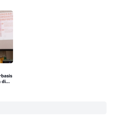
rbasis
 di
‎ ‎ ‎