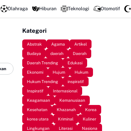
DPC GSNI Sinjai Gelar Sosialisasi Organisasi di Sejum
Olahraga
Hiburan
Teknologi
Otomotif
Kategori
Abstrak
Agama
Artikel
Budaya
daerah
Daerah
Daerah Trending
Edukasi
kan
Ekonomi
Hujum
Hukum
Hukum Trending
inspiratif
Inspiratif
Internasional
Keagamaan
Kemanusiaan
Kesehatan
Khazanah
Korea
korea utara
Kriminal
Kuliner
Lingkungan
Literasi
Nasiona