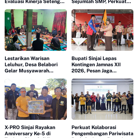
Evaluasi Kinerja Setengah
Sejumlah SMP, Perkuat
Periode Kepengurusan
Karakter dan Jiwa
Kepemimpinan Pelajar
Lestarikan Warisan
Bupati Sinjai Lepas
Leluhur, Desa Belabori
Kontingen Jamnas XII
Gelar Musyawarah
2026, Pesan Jaga
Persiapan Mattompang
Kesehatan dan Ukir
Badik
Prestasi
X-PRO Sinjai Rayakan
Perkuat Kolaborasi
Anniversary Ke-5 di
Pengembangan Pariwisata