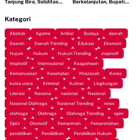
Tanjung Bira, Soliditas
Berkelanjutan, Bupati
Komunitas Makin Tidak
Sinjai Buka Pengabdian
Terbendung
Masyarakat FISIP Unhas
Kategori
Abstrak
Agama
Artikel
Budaya
daerah
Daerah
Daerah Trending
Edukasi
Ekonomi
Hujum
Hukum
Hukum Trending
inspiratif
Inspiratif
Internasional
Keagamaan
Kemanusiaan
Kesehatan
Khazanah
Korea
korea utara
Kriminal
Kuliner
Lingkungan
Literasi
Nasiona
nasional
Nasional
Nasional Olahraga
Nasional Trending
news
olahraga
Olahraga
Olahraga Trending
opini
Opini
Otomotif
Pemerintah
Pemerintahan
pendidikan
Pendidikan
Pendidikan Hukum