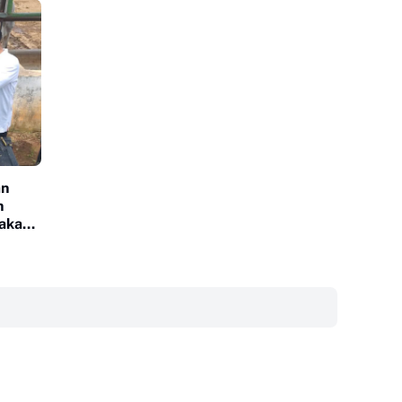
an
n
Pakan
‎ ‎ ‎