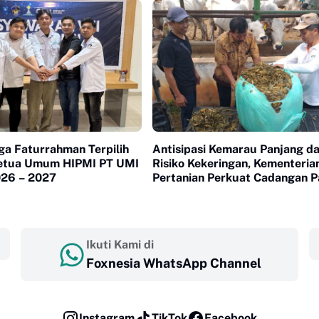
ga Faturrahman Terpilih
Antisipasi Kemarau Panjang d
etua Umum HIPMI PT UMI
Risiko Kekeringan, Kementeria
026 – 2027
Pertanian Perkuat Cadangan 
Ternak
Ikuti Kami di
Foxnesia WhatsApp Channel
Instagram
TikTok
Facebook