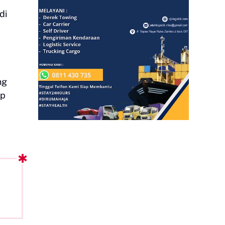
di
ng
ap