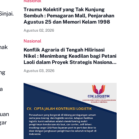
Nasional
Trauma Kolektif yang Tak Kunjung
injai.
Sembuh : Pemagaran Mall, Penjarahan
Agustus 25 dan Memori Kelam 1998
Agustus 02, 2026
Nasional
nak
Konflik Agraria di Tengah Hilirisasi
Nikel : Menimbang Keadilan bagi Petani
Laoli dalam Proyek Strategis Nasional
PT Indonesia Huali Industry Park
Agustus 03, 2026
ang
ma
muan
gar