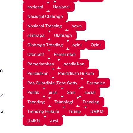
nasional
Nasional
Nasional Olahraga
Nasional Trending
news
olahraga
Olahraga
Olahraga Trending
opini
Opini
Otomotif
Pemerintah
Pemerintahan
pendidikan
am
Pendidikan
Pendidikan Hukum
Pep GUardiola (Foto: Getty
Pertanian
Politik
puisi
Seni
sosial
ng
Teending
Teknologi
Trending
as
Trending Hukum
Trump
UMKM
UMKN
Viral