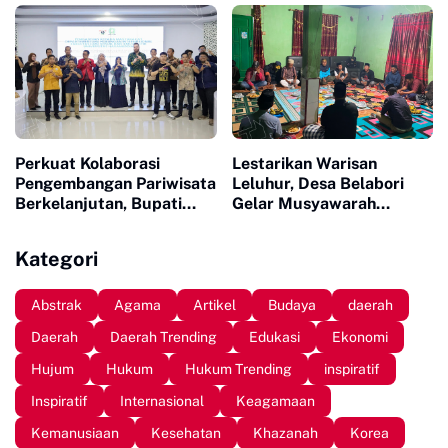
Dukung Modernisasi
Irigasi
Perkuat Kolaborasi
Lestarikan Warisan
Pengembangan Pariwisata
Leluhur, Desa Belabori
Berkelanjutan, Bupati
Gelar Musyawarah
Sinjai Buka Pengabdian
Persiapan Mattompang
Masyarakat FISIP Unhas
Badik
Kategori
Abstrak
Agama
Artikel
Budaya
daerah
Daerah
Daerah Trending
Edukasi
Ekonomi
Hujum
Hukum
Hukum Trending
inspiratif
Inspiratif
Internasional
Keagamaan
Kemanusiaan
Kesehatan
Khazanah
Korea