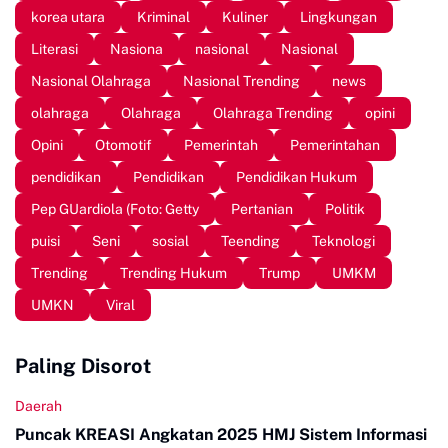
korea utara
Kriminal
Kuliner
Lingkungan
Literasi
Nasiona
nasional
Nasional
Nasional Olahraga
Nasional Trending
news
olahraga
Olahraga
Olahraga Trending
opini
Opini
Otomotif
Pemerintah
Pemerintahan
pendidikan
Pendidikan
Pendidikan Hukum
Pep GUardiola (Foto: Getty
Pertanian
Politik
puisi
Seni
sosial
Teending
Teknologi
Trending
Trending Hukum
Trump
UMKM
UMKN
Viral
Paling Disorot
Daerah
Puncak KREASI Angkatan 2025 HMJ Sistem Informasi