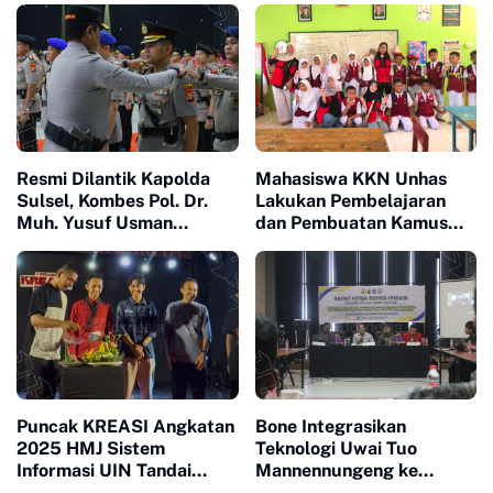
Resmi Dilantik Kapolda
Mahasiswa KKN Unhas
Sulsel, Kombes Pol. Dr.
Lakukan Pembelajaran
Muh. Yusuf Usman
dan Pembuatan Kamus
Nahkodai Polresta Gowa
Bahasa Mandarin di SD
Inpres Lonrong
Puncak KREASI Angkatan
Bone Integrasikan
2025 HMJ Sistem
Teknologi Uwai Tuo
Informasi UIN Tandai
Mannennungeng ke
Sepuluh Tahun Inaugurasi
Program JIAT untuk