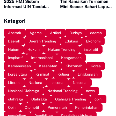
2025 HMJ Sistem
Tim Ramaikan Turnamen
Informasi UIN Tandai
Mini Soccer Bahari Lappa
Sepuluh Tahun Inaugurasi
Cup 2026
Kategori
Abstrak
Agama
Artikel
Budaya
daerah
Daerah
Daerah Trending
Edukasi
Ekonomi
Hujum
Hukum
Hukum Trending
inspiratif
Inspiratif
Internasional
Keagamaan
Kemanusiaan
Kesehatan
Khazanah
Korea
korea utara
Kriminal
Kuliner
Lingkungan
Literasi
Nasiona
nasional
Nasional
Nasional Olahraga
Nasional Trending
news
olahraga
Olahraga
Olahraga Trending
opini
Opini
Otomotif
Pemerintah
Pemerintahan
pendidikan
Pendidikan
Pendidikan Hukum