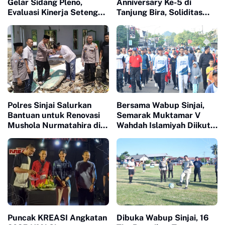
Gelar Sidang Pleno,
Anniversary Ke-5 di
Evaluasi Kinerja Setengah
Tanjung Bira, Soliditas
Periode Kepengurusan
Komunitas Makin Tidak
Terbendung
Polres Sinjai Salurkan
Bersama Wabup Sinjai,
Bantuan untuk Renovasi
Semarak Muktamar V
Mushola Nurmatahira di
Wahdah Islamiyah Diikuti
Pantai Karampuang
Ratusan Peserta
Puncak KREASI Angkatan
Dibuka Wabup Sinjai, 16