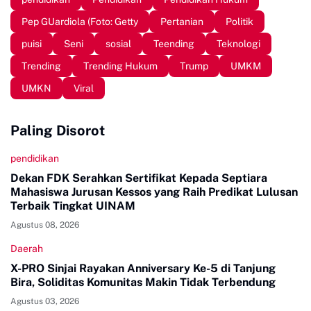
Pep GUardiola (Foto: Getty
Pertanian
Politik
puisi
Seni
sosial
Teending
Teknologi
Trending
Trending Hukum
Trump
UMKM
UMKN
Viral
Paling Disorot
pendidikan
Dekan FDK Serahkan Sertifikat Kepada Septiara
Mahasiswa Jurusan Kessos yang Raih Predikat Lulusan
Terbaik Tingkat UINAM
Agustus 08, 2026
Daerah
X-PRO Sinjai Rayakan Anniversary Ke-5 di Tanjung
Bira, Soliditas Komunitas Makin Tidak Terbendung
Agustus 03, 2026