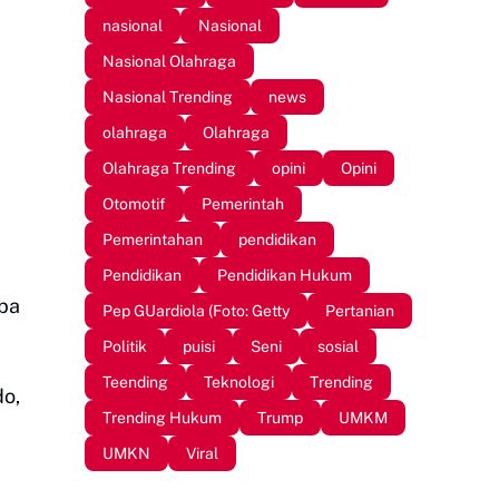
nasional
Nasional
Nasional Olahraga
Nasional Trending
news
olahraga
Olahraga
Olahraga Trending
opini
Opini
Otomotif
Pemerintah
Pemerintahan
pendidikan
Pendidikan
Pendidikan Hukum
ba
Pep GUardiola (Foto: Getty
Pertanian
Politik
puisi
Seni
sosial
Teending
Teknologi
Trending
o,
Trending Hukum
Trump
UMKM
UMKN
Viral