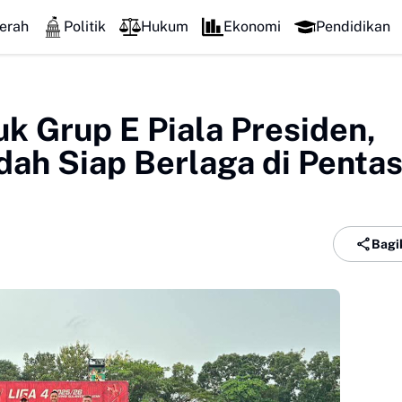
LPM Penalaran UNM Gelar Sidang Pleno, Evaluas
erah
Politik
Hukum
Ekonomi
Pendidikan
 Grup E Piala Presiden,
dah Siap Berlaga di Penta
Bagi