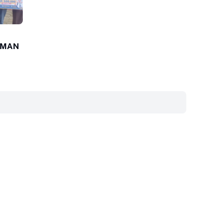
 SMAN
‎ ‎ ‎