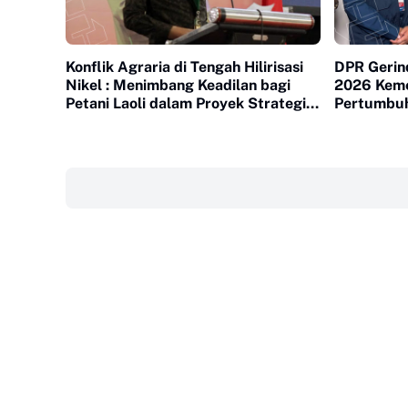
Konflik Agraria di Tengah Hilirisasi
DPR Gerind
Nikel : Menimbang Keadilan bagi
2026 Keme
Petani Laoli dalam Proyek Strategis
Pertumbuh
Nasional PT Indonesia Huali Industry
Kawasan T
Park
‎ ‎ ‎