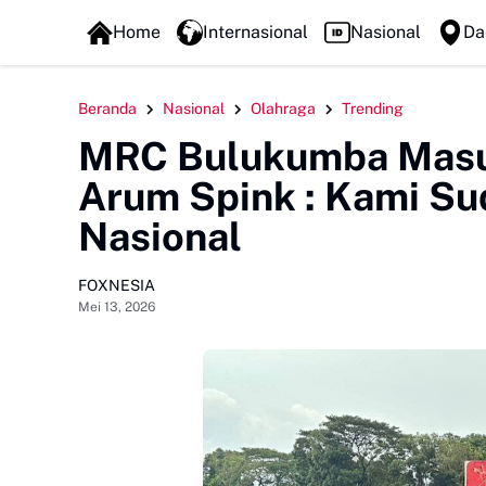
FOXLINE NEWS
Home
Internasional
Nasional
Da
Beranda
Nasional
Olahraga
Trending
MRC Bulukumba Masuk
Arum Spink : Kami Su
Nasional
FOXNESIA
Mei 13, 2026