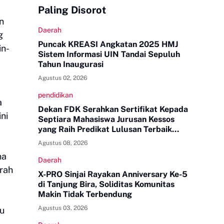
Paling Disorot
n
Daerah
g
Puncak KREASI Angkatan 2025 HMJ
in-
Sistem Informasi UIN Tandai Sepuluh
Tahun Inaugurasi
Agustus 02, 2026
pendidikan
a
Dekan FDK Serahkan Sertifikat Kepada
ni
Septiara Mahasiswa Jurusan Kessos
yang Raih Predikat Lulusan Terbaik
Tingkat UINAM
Agustus 08, 2026
na
Daerah
rah
X-PRO Sinjai Rayakan Anniversary Ke-5
di Tanjung Bira, Soliditas Komunitas
Makin Tidak Terbendung
Agustus 03, 2026
ju