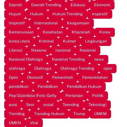
Daerah
Daerah Trending
Edukasi
Ekonomi
Hujum
Hukum
Hukum Trending
inspiratif
Inspiratif
Internasional
Keagamaan
Kemanusiaan
Kesehatan
Khazanah
Korea
korea utara
Kriminal
Kuliner
Lingkungan
Literasi
Nasiona
nasional
Nasional
Nasional Olahraga
Nasional Trending
news
olahraga
Olahraga
Olahraga Trending
opini
Opini
Otomotif
Pemerintah
Pemerintahan
pendidikan
Pendidikan
Pendidikan Hukum
Pep GUardiola (Foto: Getty
Pertanian
Politik
puisi
Seni
sosial
Teending
Teknologi
Trending
Trending Hukum
Trump
UMKM
UMKN
Viral