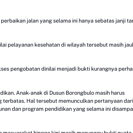
perbaikan jalan yang selama ini hanya sebatas janji t
lai pelayanan kesehatan di wilayah tersebut masih jau
kses pengobatan dinilai menjadi bukti kurangnya perha
didikan. Anak-anak di Dusun Borongbulo masih harus
ng terbatas. Hal tersebut memunculkan pertanyaan dar
an dan program pendidikan yang selama ini disampa
asyarakat hingga kini masih menunggu bukti nyata 