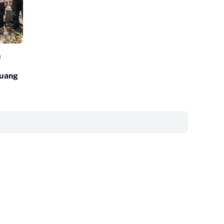
n
puang
‎ ‎ ‎