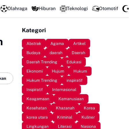
Mengawali Pengabdian dengan Sujud, Kapolresta Gowa Lu
Olahraga
Hiburan
Teknologi
Otomotif
Kategori
n
Abstrak
Agama
Artikel
Budaya
daerah
Daerah
Daerah Trending
Edukasi
Ekonomi
Hujum
Hukum
kan
Hukum Trending
inspiratif
Inspiratif
Internasional
Keagamaan
Kemanusiaan
Kesehatan
Khazanah
Korea
korea utara
Kriminal
Kuliner
Lingkungan
Literasi
Nasiona