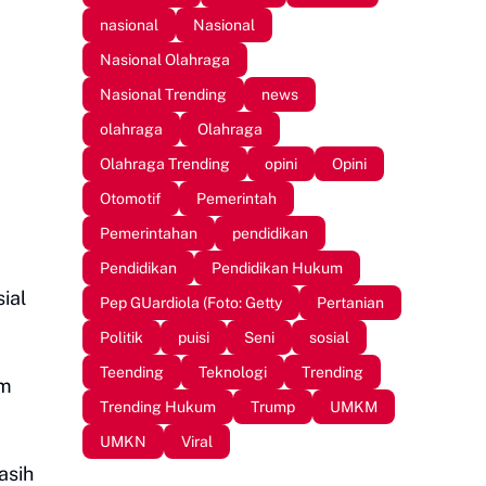
nasional
Nasional
Nasional Olahraga
Nasional Trending
news
olahraga
Olahraga
Olahraga Trending
opini
Opini
Otomotif
Pemerintah
Pemerintahan
pendidikan
Pendidikan
Pendidikan Hukum
ial
Pep GUardiola (Foto: Getty
Pertanian
Politik
puisi
Seni
sosial
Teending
Teknologi
Trending
um
Trending Hukum
Trump
UMKM
UMKN
Viral
asih