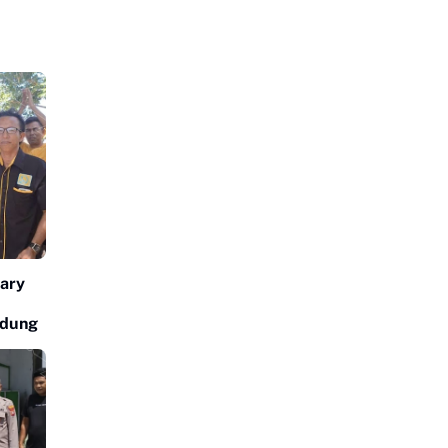
sary
ndung