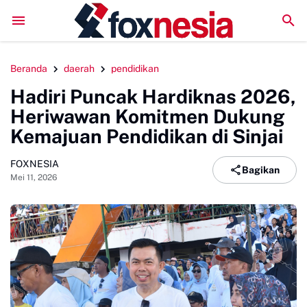
LPM Penalaran UNM Gelar Sidang Pleno, Evaluasi Kinerja S
Beranda
daerah
pendidikan
Hadiri Puncak Hardiknas 2026,
Heriwawan Komitmen Dukung
Kemajuan Pendidikan di Sinjai
FOXNESIA
Bagikan
Mei 11, 2026