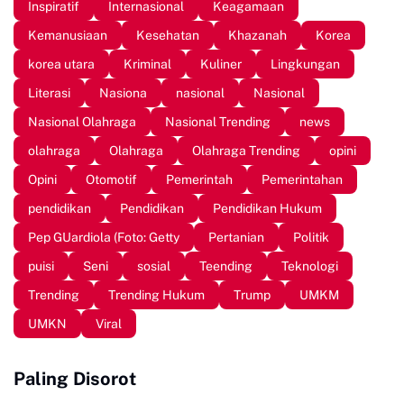
Inspiratif
Internasional
Keagamaan
Kemanusiaan
Kesehatan
Khazanah
Korea
korea utara
Kriminal
Kuliner
Lingkungan
Literasi
Nasiona
nasional
Nasional
Nasional Olahraga
Nasional Trending
news
olahraga
Olahraga
Olahraga Trending
opini
Opini
Otomotif
Pemerintah
Pemerintahan
pendidikan
Pendidikan
Pendidikan Hukum
Pep GUardiola (Foto: Getty
Pertanian
Politik
puisi
Seni
sosial
Teending
Teknologi
Trending
Trending Hukum
Trump
UMKM
UMKN
Viral
Paling Disorot