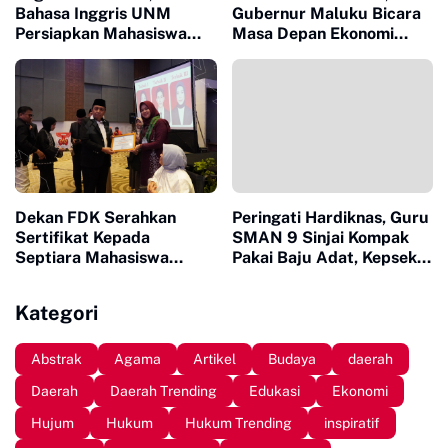
Bahasa Inggris UNM
Gubernur Maluku Bicara
Persiapkan Mahasiswa
Masa Depan Ekonomi
Hadapi Tantangan Global
Maluku
Dekan FDK Serahkan
Peringati Hardiknas, Guru
Sertifikat Kepada
SMAN 9 Sinjai Kompak
Septiara Mahasiswa
Pakai Baju Adat, Kepsek :
Jurusan Kessos yang Raih
Jadikan Sekolah Rumah
Predikat Lulusan Terbaik
yang Nyaman dan Penuh
Kategori
Tingkat UINAM
Kasih
Abstrak
Agama
Artikel
Budaya
daerah
Daerah
Daerah Trending
Edukasi
Ekonomi
Hujum
Hukum
Hukum Trending
inspiratif