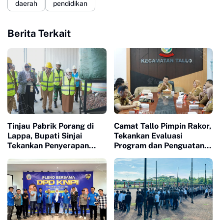
daerah
pendidikan
Berita Terkait
Tinjau Pabrik Porang di
Camat Tallo Pimpin Rakor,
Lappa, Bupati Sinjai
Tekankan Evaluasi
Tekankan Penyerapan
Program dan Penguatan
Tenaga Kerja Lokal
Koordinasi Wilayah