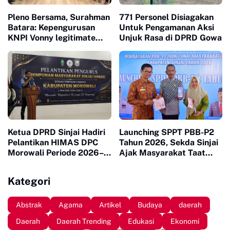
Pleno Bersama, Surahman
771 Personel Disiagakan
Batara: Kepengurusan
Untuk Pengamanan Aksi
KNPI Vonny legitimate
Unjuk Rasa di DPRD Gowa
dan Sah
Ketua DPRD Sinjai Hadiri
Launching SPPT PBB-P2
Pelantikan HIMAS DPC
Tahun 2026, Sekda Sinjai
Morowali Periode 2026–
Ajak Masyarakat Taat
2031
Bayar Pajak
Kategori
Abstrak
Agama
Artikel
Budaya
daerah
Daerah
Daerah Trending
Edukasi
Ekonomi