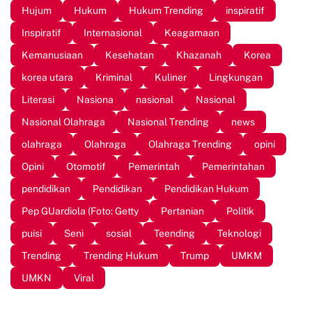
Hujum
Hukum
Hukum Trending
inspiratif
Inspiratif
Internasional
Keagamaan
Kemanusiaan
Kesehatan
Khazanah
Korea
korea utara
Kriminal
Kuliner
Lingkungan
Literasi
Nasiona
nasional
Nasional
Nasional Olahraga
Nasional Trending
news
olahraga
Olahraga
Olahraga Trending
opini
Opini
Otomotif
Pemerintah
Pemerintahan
pendidikan
Pendidikan
Pendidikan Hukum
Pep GUardiola (Foto: Getty
Pertanian
Politik
puisi
Seni
sosial
Teending
Teknologi
Trending
Trending Hukum
Trump
UMKM
UMKN
Viral