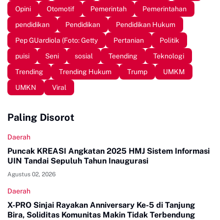
Opini
Otomotif
Pemerintah
Pemerintahan
pendidikan
Pendidikan
Pendidikan Hukum
Pep GUardiola (Foto: Getty
Pertanian
Politik
puisi
Seni
sosial
Teending
Teknologi
Trending
Trending Hukum
Trump
UMKM
UMKN
Viral
Paling Disorot
Daerah
Puncak KREASI Angkatan 2025 HMJ Sistem Informasi
UIN Tandai Sepuluh Tahun Inaugurasi
Agustus 02, 2026
Daerah
X-PRO Sinjai Rayakan Anniversary Ke-5 di Tanjung
Bira, Soliditas Komunitas Makin Tidak Terbendung