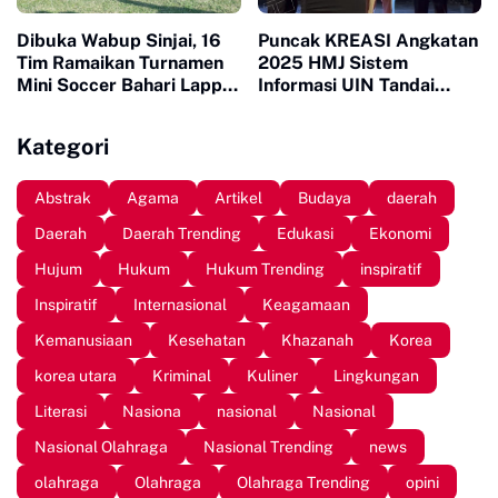
Dibuka Wabup Sinjai, 16
Puncak KREASI Angkatan
Tim Ramaikan Turnamen
2025 HMJ Sistem
Mini Soccer Bahari Lappa
Informasi UIN Tandai
Cup 2026
Sepuluh Tahun Inaugurasi
Kategori
Abstrak
Agama
Artikel
Budaya
daerah
Daerah
Daerah Trending
Edukasi
Ekonomi
Hujum
Hukum
Hukum Trending
inspiratif
Inspiratif
Internasional
Keagamaan
Kemanusiaan
Kesehatan
Khazanah
Korea
korea utara
Kriminal
Kuliner
Lingkungan
Literasi
Nasiona
nasional
Nasional
Nasional Olahraga
Nasional Trending
news
olahraga
Olahraga
Olahraga Trending
opini