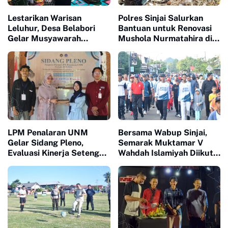
Lestarikan Warisan
Polres Sinjai Salurkan
Leluhur, Desa Belabori
Bantuan untuk Renovasi
Gelar Musyawarah
Mushola Nurmatahira di
Persiapan Mattompang
Pantai Karampuang
Badik
LPM Penalaran UNM
Bersama Wabup Sinjai,
Gelar Sidang Pleno,
Semarak Muktamar V
Evaluasi Kinerja Setengah
Wahdah Islamiyah Diikuti
Periode Kepengurusan
Ratusan Peserta