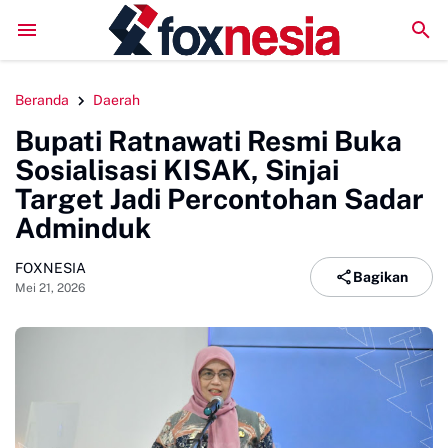
LPM Penalaran UNM Gelar Sidang Pleno, Evaluasi Kinerja S
Beranda
Daerah
Bupati Ratnawati Resmi Buka
Sosialisasi KISAK, Sinjai
Target Jadi Percontohan Sadar
Adminduk
FOXNESIA
Bagikan
Mei 21, 2026