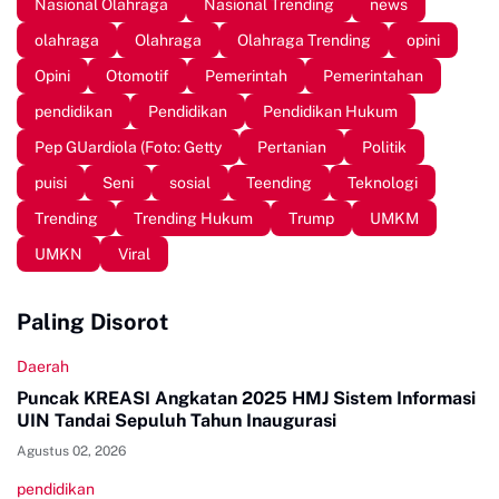
Nasional Olahraga
Nasional Trending
news
olahraga
Olahraga
Olahraga Trending
opini
Opini
Otomotif
Pemerintah
Pemerintahan
pendidikan
Pendidikan
Pendidikan Hukum
Pep GUardiola (Foto: Getty
Pertanian
Politik
puisi
Seni
sosial
Teending
Teknologi
Trending
Trending Hukum
Trump
UMKM
UMKN
Viral
Paling Disorot
Daerah
Puncak KREASI Angkatan 2025 HMJ Sistem Informasi
UIN Tandai Sepuluh Tahun Inaugurasi
Agustus 02, 2026
pendidikan