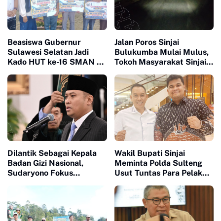
Beasiswa Gubernur
Jalan Poros Sinjai
Sulawesi Selatan Jadi
Bulukumba Mulai Mulus,
Kado HUT ke-16 SMAN 10
Tokoh Masyarakat Sinjai
Sinjai
Apresiasi Heriwawan dan
Mizar Roem
Dilantik Sebagai Kepala
Wakil Bupati Sinjai
Badan Gizi Nasional,
Meminta Polda Sulteng
Sudaryono Fokus
Usut Tuntas Para Pelaku
Utamanya Pengelolaan
yang Menewaskan Warga
MBG yang Semakin
Sinjai di Morowali
Transparan