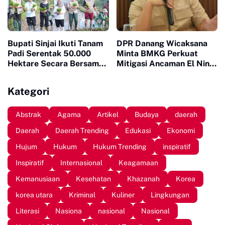
Bupati Sinjai Ikuti Tanam
DPR Danang Wicaksana
Padi Serentak 50.000
Minta BMKG Perkuat
Hektare Secara Bersama
Mitigasi Ancaman El Nino
di 25 Provinsi di Indonesia
2026
Kategori
Abstrak
Agama
Artikel
Budaya
daerah
Daerah
Daerah Trending
Edukasi
Ekonomi
Hujum
Hukum
Hukum Trending
inspiratif
Inspiratif
Internasional
Keagamaan
Kemanusiaan
Kesehatan
Khazanah
Korea
korea utara
Kriminal
Kuliner
Lingkungan
Literasi
Nasiona
nasional
Nasional