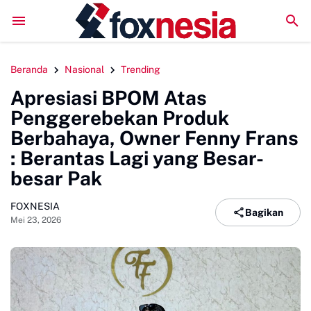
LPM Penalaran UNM Gelar Sidang Pleno, Evaluasi Kinerja 
Beranda
Nasional
Trending
Apresiasi BPOM Atas
Penggerebekan Produk
Berbahaya, Owner Fenny Frans
: Berantas Lagi yang Besar-
besar Pak
FOXNESIA
Bagikan
Mei 23, 2026