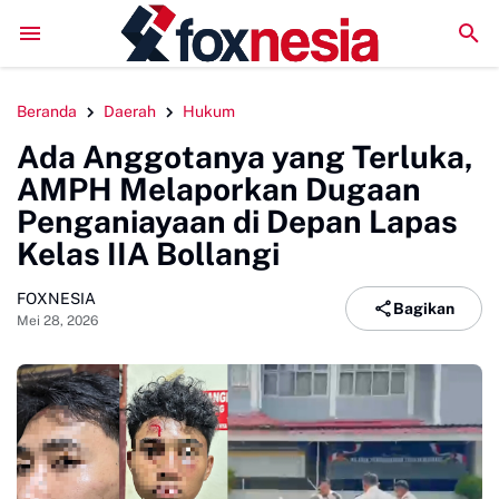
Mengawali Pengabdian dengan Sujud, Kapolresta Gowa Luncu
Beranda
Daerah
Hukum
Ada Anggotanya yang Terluka,
AMPH Melaporkan Dugaan
Penganiayaan di Depan Lapas
Kelas IIA Bollangi
FOXNESIA
Bagikan
Mei 28, 2026