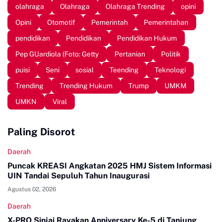
olahraga
Olahraga
Olahraga Trending
opini
Opini
Otomotif
Pemerintah
Pemerintahan
pendidikan
Pendidikan
Pendidikan Hukum
Pep GUardiola (Foto: Getty
Pertanian
Politik
puisi
Seni
sosial
Teending
Teknologi
Trending
Trending Hukum
Trump
UMKM
UMKN
Viral
Paling Disorot
Daerah
Puncak KREASI Angkatan 2025 HMJ Sistem Informasi
UIN Tandai Sepuluh Tahun Inaugurasi
Agustus 02, 2026
Daerah
X-PRO Sinjai Rayakan Anniversary Ke-5 di Tanjung