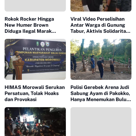
Rokok Rocker Hingga
Viral Video Perselisihan
New Humer Brown
Antar Warga di Gunung
Diduga Ilegal Marak
Tabur, Aktivis Solidaritas
Beredar di Sinjai, GAMASI
Pemuda Nusantara Soroti
Desak Polres Sinjai
Kinerja Kepolisian
Hingga Dirkrimsus
Bertindak
HIMAS Morowali Serukan
Polisi Gerebek Arena Judi
Persatuan, Tolak Hoaks
Sabung Ayam di Pakokko,
dan Provokasi
Hanya Menemukan Bulu
Ayam dan Bekas Adu
Ayam