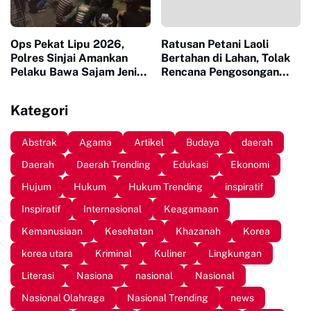
Ops Pekat Lipu 2026,
Ratusan Petani Laoli
Polres Sinjai Amankan
Bertahan di Lahan, Tolak
Pelaku Bawa Sajam Jenis
Rencana Pengosongan
Busur
Pemkab Luwu Timur
Kategori
Abstrak
Agama
Artikel
Budaya
daerah
Daerah
Daerah Trending
Edukasi
Ekonomi
Hujum
Hukum
Hukum Trending
inspiratif
Inspiratif
Internasional
Keagamaan
Kemanusiaan
Kesehatan
Khazanah
Korea
korea utara
Kriminal
Kuliner
Lingkungan
Literasi
Nasiona
nasional
Nasional
Nasional Olahraga
Nasional Trending
news