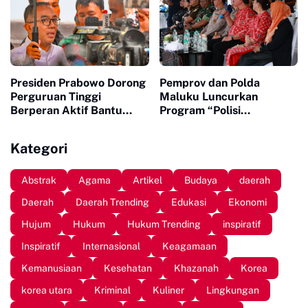
Presiden Prabowo Dorong
Pemprov dan Polda
Perguruan Tinggi
Maluku Luncurkan
Berperan Aktif Bantu
Program “Polisi
Pemerintah
Mengajar”
Kategori
Abstrak
Agama
Artikel
Budaya
daerah
Daerah
Daerah Trending
Edukasi
Ekonomi
Hujum
Hukum
Hukum Trending
inspiratif
Inspiratif
Internasional
Keagamaan
Kemanusiaan
Kesehatan
Khazanah
Korea
korea utara
Kriminal
Kuliner
Lingkungan