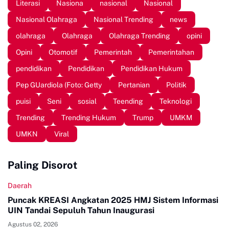
Literasi
Nasiona
nasional
Nasional
Nasional Olahraga
Nasional Trending
news
olahraga
Olahraga
Olahraga Trending
opini
Opini
Otomotif
Pemerintah
Pemerintahan
pendidikan
Pendidikan
Pendidikan Hukum
Pep GUardiola (Foto: Getty
Pertanian
Politik
puisi
Seni
sosial
Teending
Teknologi
Trending
Trending Hukum
Trump
UMKM
UMKN
Viral
Paling Disorot
Daerah
Puncak KREASI Angkatan 2025 HMJ Sistem Informasi
UIN Tandai Sepuluh Tahun Inaugurasi
Agustus 02, 2026