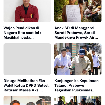
Wajah Pendidikan di
Anak SD di Manggarai
Negara Kita saat Ini :
Surati Prabowo, Soroti
Masihkah pada
Mandeknya Proyek Air
Tupoksinya?
Bersih, Disuarakan di
Momentum Hardiknas
2026
Diduga Melibatkan Eks
Kunjungan ke Kepulauan
Wakil Ketua DPRD Sulsel,
Talaud, Prabowo
Ratusan Massa Aksi
Tegaskan Puskesmas
Kepung Kejati,
Segera Direnovasi yang
Pertanyakan Penanganan
Sudah Terbengkalai
Kasus Fee Rp6 Miliar
Puluhan Tahun