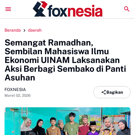
ikat WBK
Iin Afliani Kader Terbaik HMI Sulselbar Ditetapkan Sebagai
Beranda
daerah
Semangat Ramadhan,
Sembilan Mahasiswa Ilmu
Ekonomi UINAM Laksanakan
Aksi Berbagi Sembako di Panti
Asuhan
FOXNESIA
Bagikan
Maret 02, 2026