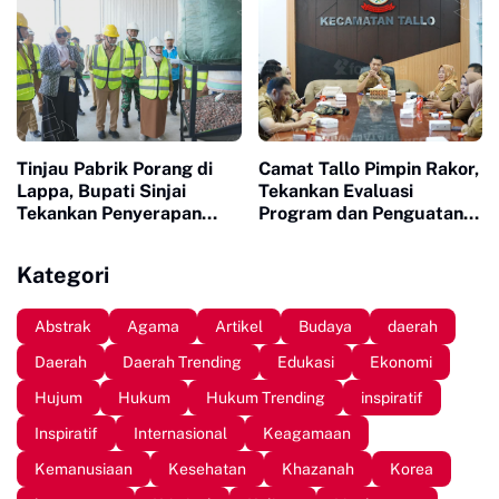
Tinjau Pabrik Porang di
Camat Tallo Pimpin Rakor,
Lappa, Bupati Sinjai
Tekankan Evaluasi
Tekankan Penyerapan
Program dan Penguatan
Tenaga Kerja Lokal
Koordinasi Wilayah
Kategori
Abstrak
Agama
Artikel
Budaya
daerah
Daerah
Daerah Trending
Edukasi
Ekonomi
Hujum
Hukum
Hukum Trending
inspiratif
Inspiratif
Internasional
Keagamaan
Kemanusiaan
Kesehatan
Khazanah
Korea