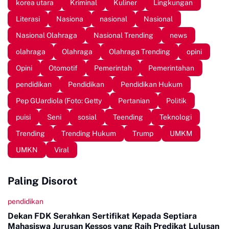
korea utara
Kriminal
Kuliner
Lingkungan
Literasi
Nasiona
nasional
Nasional
Nasional Olahraga
Nasional Trending
news
olahraga
Olahraga
Olahraga Trending
opini
Opini
Otomotif
Pemerintah
Pemerintahan
pendidikan
Pendidikan
Pendidikan Hukum
Pep GUardiola (Foto: Getty
Pertanian
Politik
puisi
Seni
sosial
Teending
Teknologi
Trending
Trending Hukum
Trump
UMKM
UMKN
Viral
Paling Disorot
pendidikan
Dekan FDK Serahkan Sertifikat Kepada Septiara
Mahasiswa Jurusan Kessos yang Raih Predikat Lulusan