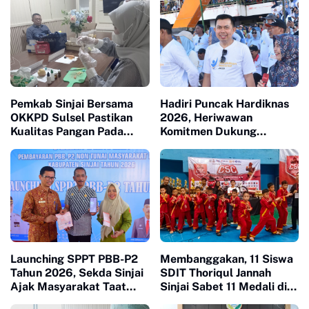
Pemkab Sinjai Bersama
Hadiri Puncak Hardiknas
OKKPD Sulsel Pastikan
2026, Heriwawan
Kualitas Pangan Pada
Komitmen Dukung
Program Makanan Bergizi
Kemajuan Pendidikan di
Gratis
Sinjai
Launching SPPT PBB-P2
Membanggakan, 11 Siswa
Tahun 2026, Sekda Sinjai
SDIT Thoriqul Jannah
Ajak Masyarakat Taat
Sinjai Sabet 11 Medali di
Bayar Pajak
GOR Sudiang