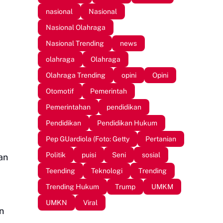
nasional
Nasional
Nasional Olahraga
Nasional Trending
news
olahraga
Olahraga
Olahraga Trending
opini
Opini
Otomotif
Pemerintah
Pemerintahan
pendidikan
Pendidikan
Pendidikan Hukum
Pep GUardiola (Foto: Getty
Pertanian
Politik
puisi
Seni
sosial
an
Teending
Teknologi
Trending
Trending Hukum
Trump
UMKM
UMKN
Viral
n