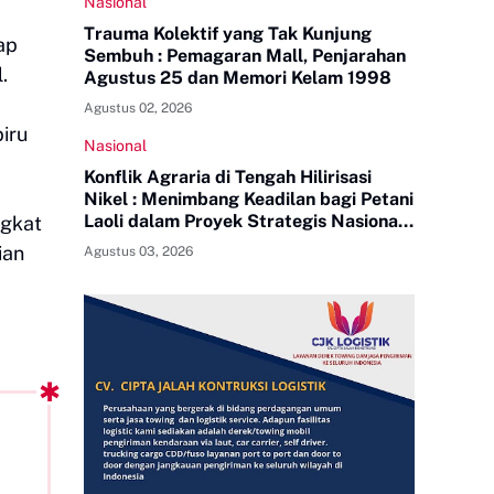
Nasional
Trauma Kolektif yang Tak Kunjung
ap
Sembuh : Pemagaran Mall, Penjarahan
l.
Agustus 25 dan Memori Kelam 1998
Agustus 02, 2026
iru
Nasional
Konflik Agraria di Tengah Hilirisasi
Nikel : Menimbang Keadilan bagi Petani
Laoli dalam Proyek Strategis Nasional
ngkat
PT Indonesia Huali Industry Park
ian
Agustus 03, 2026