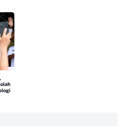
,
olah
ologi
‎ ‎ ‎