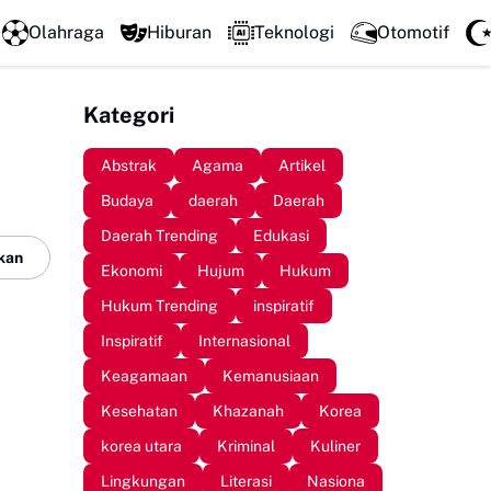
sasi Organisasi di Sejumlah SMP, Perkuat Karakter dan Jiwa Kepemimp
Olahraga
Hiburan
Teknologi
Otomotif
Kategori
Abstrak
Agama
Artikel
Budaya
daerah
Daerah
Daerah Trending
Edukasi
kan
Ekonomi
Hujum
Hukum
Hukum Trending
inspiratif
Inspiratif
Internasional
Keagamaan
Kemanusiaan
Kesehatan
Khazanah
Korea
korea utara
Kriminal
Kuliner
Lingkungan
Literasi
Nasiona