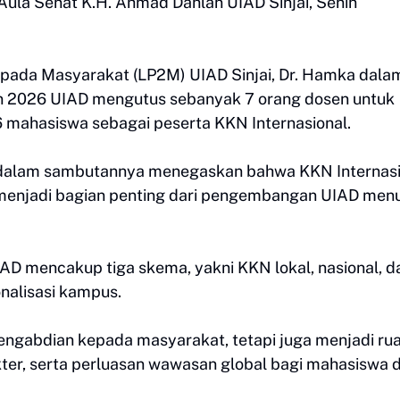
ula Senat K.H. Ahmad Dahlan UIAD Sinjai, Senin
pada Masyarakat (LP2M) UIAD Sinjai, Dr. Hamka dala
 2026 UIAD mengutus sebanyak 7 orang dosen untuk
6 mahasiswa sebagai peserta KKN Internasional.
ati dalam sambutannya menegaskan bahwa KKN Internas
menjadi bagian penting dari pengembangan UIAD men
D mencakup tiga skema, yakni KKN lokal, nasional, d
onalisasi kampus.
pengabdian kepada masyarakat, tetapi juga menjadi ru
ter, serta perluasan wawasan global bagi mahasiswa 