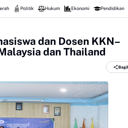
DPC GSNI Sinjai Gelar Sosiali
erah
Politik
Hukum
Ekonomi
Pendidikan
ahasiswa dan Dosen KKN–
Malaysia dan Thailand
Bagi