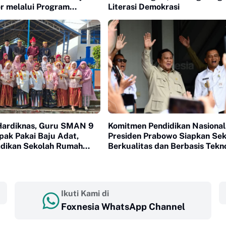
er melalui Program
Literasi Demokrasi
Terampil
 Hardiknas, Guru SMAN 9
Komitmen Pendidikan Nasional
pak Pakai Baju Adat,
Presiden Prabowo Siapkan Sek
Jadikan Sekolah Rumah
Berkualitas dan Berbasis Tekn
an dan Penuh Kasih
Ikuti Kami di
Foxnesia WhatsApp Channel