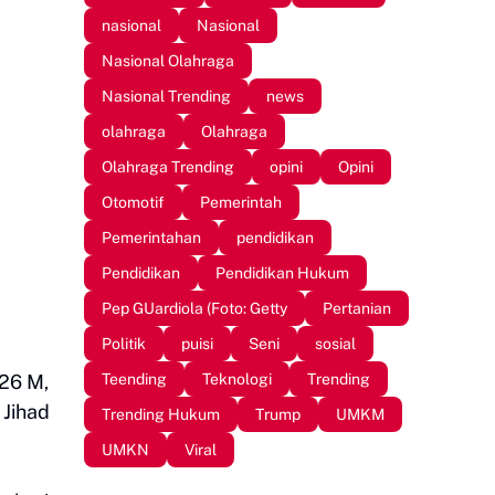
nasional
Nasional
Nasional Olahraga
Nasional Trending
news
olahraga
Olahraga
Olahraga Trending
opini
Opini
Otomotif
Pemerintah
Pemerintahan
pendidikan
Pendidikan
Pendidikan Hukum
Pep GUardiola (Foto: Getty
Pertanian
Politik
puisi
Seni
sosial
Teending
Teknologi
Trending
26 M,
 Jihad
Trending Hukum
Trump
UMKM
UMKN
Viral