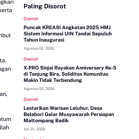
ngkari
Paling Disorot
serta
Daerah
Puncak KREASI Angkatan 2025 HMJ
Sistem Informasi UIN Tandai Sepuluh
ambut
Tahun Inaugurasi
Agustus 02, 2026
Daerah
ta.
X-PRO Sinjai Rayakan Anniversary Ke-5
ngan
di Tanjung Bira, Soliditas Komunitas
Makin Tidak Terbendung
Agustus 03, 2026
an,
Daerah
Lestarikan Warisan Leluhur, Desa
Belabori Gelar Musyawarah Persiapan
ntum
Mattompang Badik
llah
Juli 31, 2026