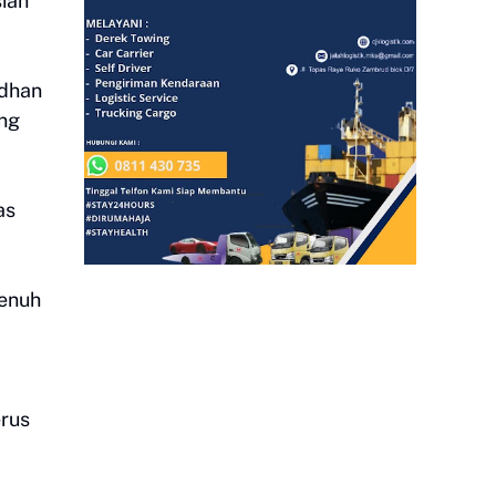
ian
.
adhan
ng
as
penuh
erus