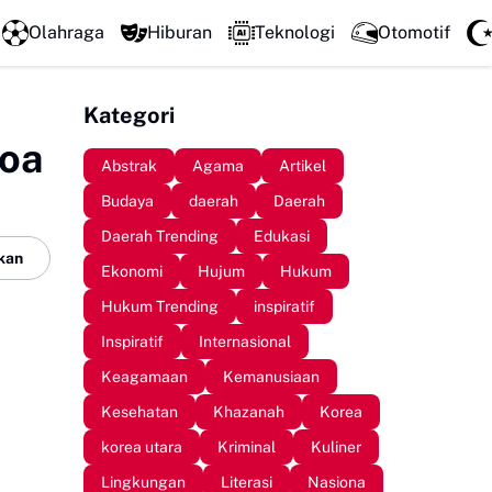
Perkuat Kolaborasi Pengembangan Pariwisata Berkelanjutan
Olahraga
Hiburan
Teknologi
Otomotif
Kategori
Doa
Abstrak
Agama
Artikel
Budaya
daerah
Daerah
Daerah Trending
Edukasi
kan
Ekonomi
Hujum
Hukum
Hukum Trending
inspiratif
Inspiratif
Internasional
Keagamaan
Kemanusiaan
Kesehatan
Khazanah
Korea
korea utara
Kriminal
Kuliner
Lingkungan
Literasi
Nasiona