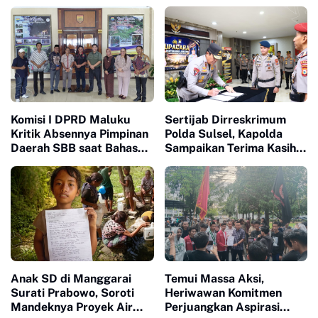
Ditargetkan Berjalan
hingga 2029
Komisi I DPRD Maluku
Sertijab Dirreskrimum
Kritik Absennya Pimpinan
Polda Sulsel, Kapolda
Daerah SBB saat Bahas
Sampaikan Terima Kasih
Aset
atas Dukungan dan
Kinerja Selama Bertugas
Anak SD di Manggarai
Temui Massa Aksi,
Surati Prabowo, Soroti
Heriwawan Komitmen
Mandeknya Proyek Air
Perjuangkan Aspirasi