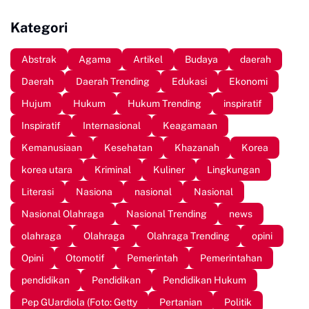
Bersih, Disuarakan di
Masyarakat
Momentum Hardiknas
Kategori
2026
Abstrak
Agama
Artikel
Budaya
daerah
Daerah
Daerah Trending
Edukasi
Ekonomi
Hujum
Hukum
Hukum Trending
inspiratif
Inspiratif
Internasional
Keagamaan
Kemanusiaan
Kesehatan
Khazanah
Korea
korea utara
Kriminal
Kuliner
Lingkungan
Literasi
Nasiona
nasional
Nasional
Nasional Olahraga
Nasional Trending
news
olahraga
Olahraga
Olahraga Trending
opini
Opini
Otomotif
Pemerintah
Pemerintahan
pendidikan
Pendidikan
Pendidikan Hukum
Pep GUardiola (Foto: Getty
Pertanian
Politik