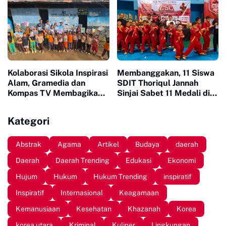
Kolaborasi Sikola Inspirasi
Membanggakan, 11 Siswa
Alam, Gramedia dan
SDIT Thoriqul Jannah
Kompas TV Membagikan
Sinjai Sabet 11 Medali di
Buku ke Sekolah Pelosok
GOR Sudiang
Kategori
Abstrak
Agama
Artikel
Budaya
daerah
Daerah
Daerah Trending
Edukasi
Ekonomi
Hujum
Hukum
Hukum Trending
inspiratif
Inspiratif
Internasional
Keagamaan
Kemanusiaan
Kesehatan
Khazanah
Korea
korea utara
Kriminal
Kuliner
Lingkungan