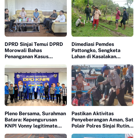
DPRD Sinjai Temui DPRD
Dimediasi Pemdes
Morowali Bahas
Pattongko, Sengketa
Penanganan Kasus
Lahan di Kasalakan
Meninggalnya Wawan
Berujung Damai
Pleno Bersama, Surahman
Pastikan Aktivitas
Batara: Kepengurusan
Penyeberangan Aman, Sat
KNPI Vonny legitimate
Polair Polres Sinjai Rutin
dan Sah
Patroli di Cappa Ujung