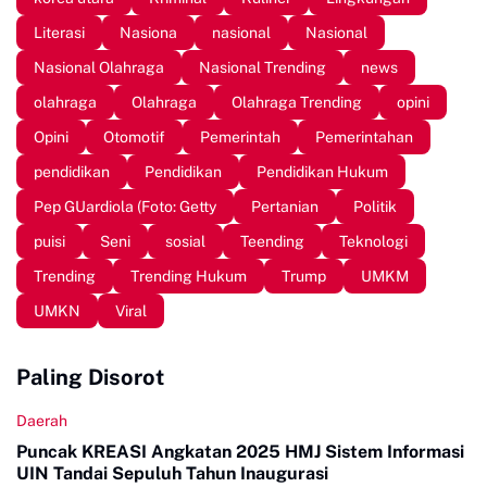
Literasi
Nasiona
nasional
Nasional
Nasional Olahraga
Nasional Trending
news
olahraga
Olahraga
Olahraga Trending
opini
Opini
Otomotif
Pemerintah
Pemerintahan
pendidikan
Pendidikan
Pendidikan Hukum
Pep GUardiola (Foto: Getty
Pertanian
Politik
puisi
Seni
sosial
Teending
Teknologi
Trending
Trending Hukum
Trump
UMKM
UMKN
Viral
Paling Disorot
Daerah
Puncak KREASI Angkatan 2025 HMJ Sistem Informasi
UIN Tandai Sepuluh Tahun Inaugurasi