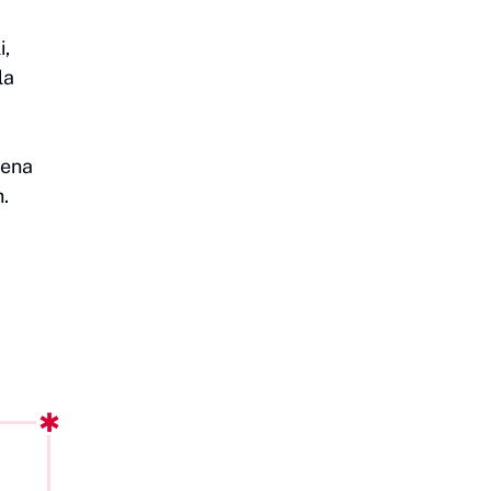
i,
la
rena
h.