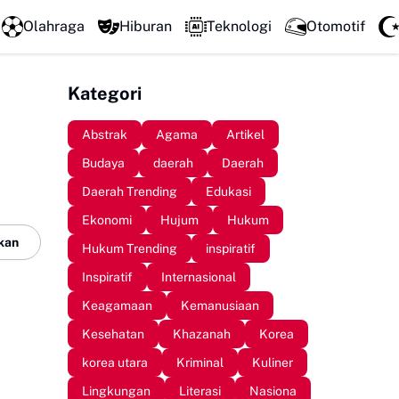
Perkuat Kolaborasi Pengembangan Pariwisata Berkelanjutan, Bu
Olahraga
Hiburan
Teknologi
Otomotif
Kategori
Abstrak
Agama
Artikel
Budaya
daerah
Daerah
Daerah Trending
Edukasi
Ekonomi
Hujum
Hukum
kan
Hukum Trending
inspiratif
Inspiratif
Internasional
Keagamaan
Kemanusiaan
Kesehatan
Khazanah
Korea
korea utara
Kriminal
Kuliner
Lingkungan
Literasi
Nasiona