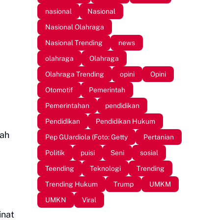
nasional
Nasional
Nasional Olahraga
Nasional Trending
news
olahraga
Olahraga
Olahraga Trending
opini
Opini
Otomotif
Pemerintah
Pemerintahan
pendidikan
Pendidikan
Pendidikan Hukum
lah
Pep GUardiola (Foto: Getty
Pertanian
Politik
puisi
Seni
sosial
Teending
Teknologi
Trending
Trending Hukum
Trump
UMKM
UMKN
Viral
inat