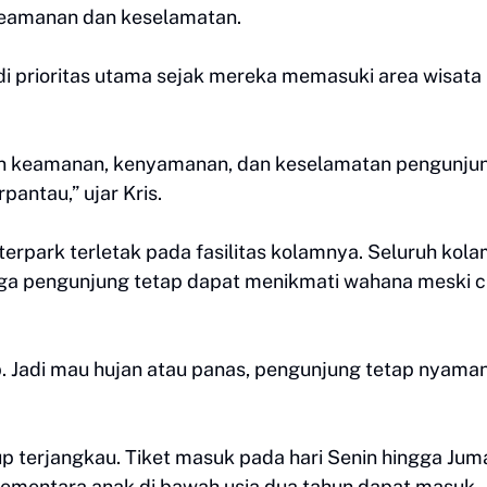
eamanan dan keselamatan.
 prioritas utama sejak mereka memasuki area wisata
an keamanan, kenyamanan, dan keselamatan pengunjun
antau,” ujar Kris.
erpark terletak pada fasilitas kolamnya. Seluruh kola
ngga pengunjung tetap dapat menikmati wahana meski 
. Jadi mau hujan atau panas, pengunjung tetap nyaman
ukup terjangkau. Tiket masuk pada hari Senin hingga Jum
ementara anak di bawah usia dua tahun dapat masuk