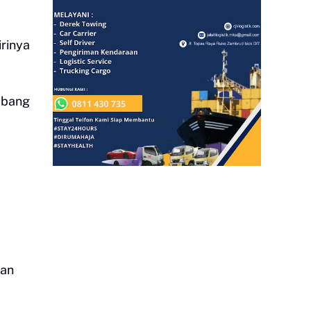
rinya
mbang
gan