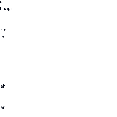
.
f bagi
rta
an
lah
jar