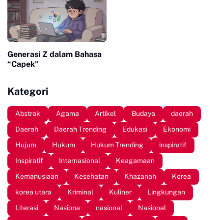
Generasi Z dalam Bahasa
“Capek”
Kategori
Abstrak
Agama
Artikel
Budaya
daerah
Daerah
Daerah Trending
Edukasi
Ekonomi
Hujum
Hukum
Hukum Trending
inspiratif
Inspiratif
Internasional
Keagamaan
Kemanusiaan
Kesehatan
Khazanah
Korea
korea utara
Kriminal
Kuliner
Lingkungan
Literasi
Nasiona
nasional
Nasional