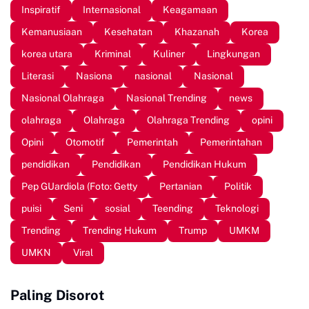
Inspiratif
Internasional
Keagamaan
Kemanusiaan
Kesehatan
Khazanah
Korea
korea utara
Kriminal
Kuliner
Lingkungan
Literasi
Nasiona
nasional
Nasional
Nasional Olahraga
Nasional Trending
news
olahraga
Olahraga
Olahraga Trending
opini
Opini
Otomotif
Pemerintah
Pemerintahan
pendidikan
Pendidikan
Pendidikan Hukum
Pep GUardiola (Foto: Getty
Pertanian
Politik
puisi
Seni
sosial
Teending
Teknologi
Trending
Trending Hukum
Trump
UMKM
UMKN
Viral
Paling Disorot