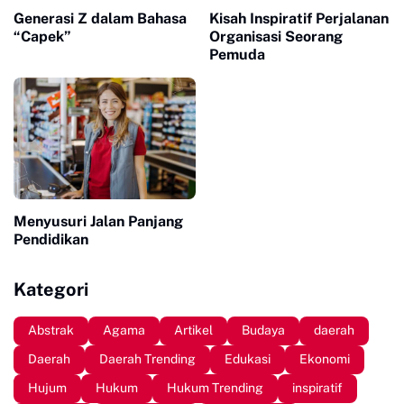
Generasi Z dalam Bahasa
Kisah Inspiratif Perjalanan
“Capek”
Organisasi Seorang
Pemuda
Menyusuri Jalan Panjang
Pendidikan
Kategori
Abstrak
Agama
Artikel
Budaya
daerah
Daerah
Daerah Trending
Edukasi
Ekonomi
Hujum
Hukum
Hukum Trending
inspiratif