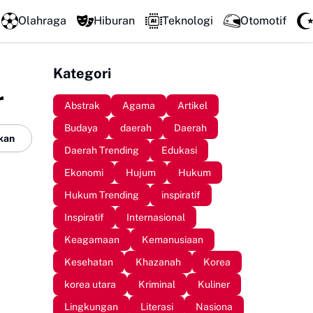
LPM Penalaran UNM Gelar Sidang Pleno, Evaluasi Kinerja Sete
Olahraga
Hiburan
Teknologi
Otomotif
Kategori
r
Abstrak
Agama
Artikel
Budaya
daerah
Daerah
kan
Daerah Trending
Edukasi
Ekonomi
Hujum
Hukum
Hukum Trending
inspiratif
Inspiratif
Internasional
Keagamaan
Kemanusiaan
Kesehatan
Khazanah
Korea
korea utara
Kriminal
Kuliner
Lingkungan
Literasi
Nasiona