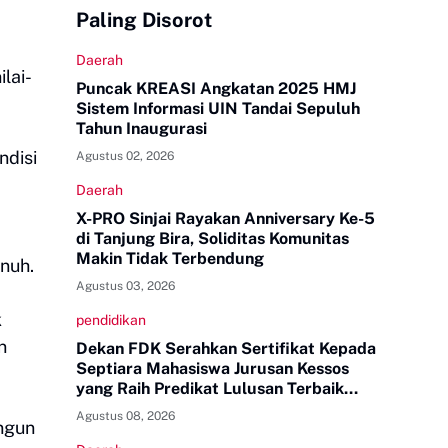
Paling Disorot
Daerah
lai-
Puncak KREASI Angkatan 2025 HMJ
Sistem Informasi UIN Tandai Sepuluh
Tahun Inaugurasi
ndisi
Agustus 02, 2026
Daerah
X-PRO Sinjai Rayakan Anniversary Ke-5
di Tanjung Bira, Soliditas Komunitas
Makin Tidak Terbendung
enuh.
Agustus 03, 2026
k
pendidikan
n
Dekan FDK Serahkan Sertifikat Kepada
Septiara Mahasiswa Jurusan Kessos
yang Raih Predikat Lulusan Terbaik
Tingkat UINAM
Agustus 08, 2026
angun