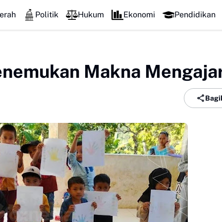
erah
Politik
Hukum
Ekonomi
Pendidikan
 Menemukan Makna Mengaja
Bagi