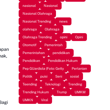
nasional
Nasional
Nasional Olahraga
Nasional Trending
news
olahraga
Olahraga
Olahraga Trending
opini
Opini
Otomotif
Pemerintah
papan
Pemerintahan
pendidikan
nak,
Pendidikan
Pendidikan Hukum
Pep GUardiola (Foto: Getty
Pertanian
Politik
puisi
Seni
sosial
Teending
Teknologi
Trending
Trending Hukum
Trump
UMKM
UMKN
Viral
Bagi