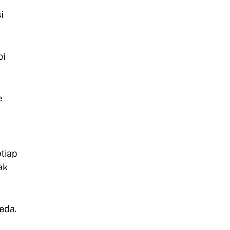
i
pi
e
etiap
ak
beda.