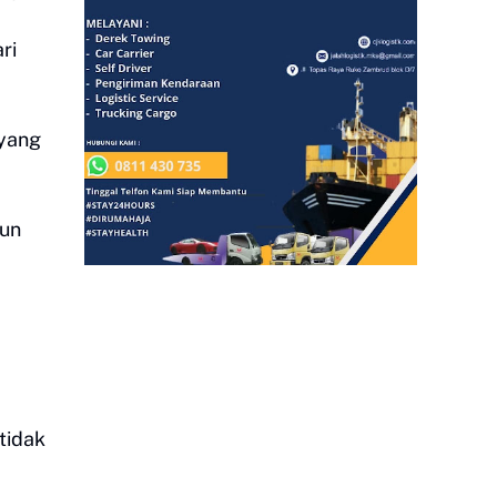
ri
 yang
gun
tidak