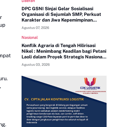
Daerah
DPC GSNI Sinjai Gelar Sosialisasi
Organisasi di Sejumlah SMP, Perkuat
r
Karakter dan Jiwa Kepemimpinan
dup
Pelajar
Agustus 07, 2026
Nasional
Konflik Agraria di Tengah Hilirisasi
Nikel : Menimbang Keadilan bagi Petani
empat
Laoli dalam Proyek Strategis Nasional
PT Indonesia Huali Industry Park
Agustus 03, 2026
uru.
,
ng.