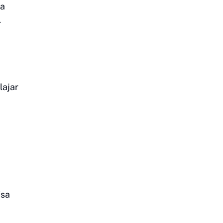
Ia
.
lajar
isa