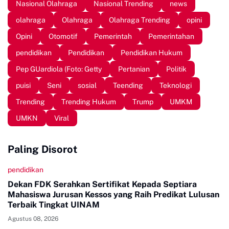
Nasional Olahraga
Nasional Trending
news
olahraga
Olahraga
Olahraga Trending
opini
Opini
Otomotif
Pemerintah
Pemerintahan
pendidikan
Pendidikan
Pendidikan Hukum
Pep GUardiola (Foto: Getty
Pertanian
Politik
puisi
Seni
sosial
Teending
Teknologi
Trending
Trending Hukum
Trump
UMKM
UMKN
Viral
Paling Disorot
pendidikan
Dekan FDK Serahkan Sertifikat Kepada Septiara
Mahasiswa Jurusan Kessos yang Raih Predikat Lulusan
Terbaik Tingkat UINAM
Agustus 08, 2026