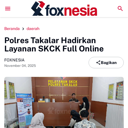
LPM Penalaran UNM Gelar Sidang Pleno, Evaluasi Kinerja Seteng
Beranda
daerah
Polres Takalar Hadirkan
Layanan SKCK Full Online
FOXNESIA
Bagikan
November 04, 2025