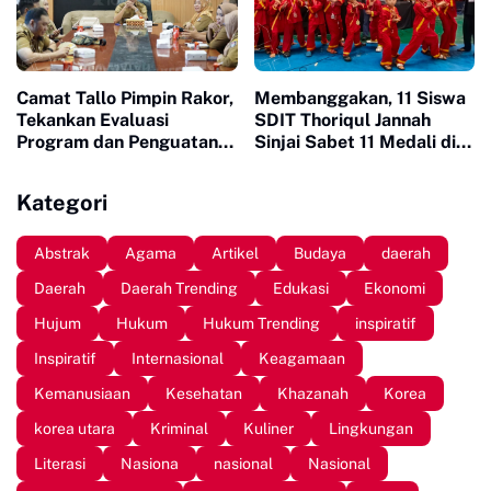
Camat Tallo Pimpin Rakor,
Membanggakan, 11 Siswa
Tekankan Evaluasi
SDIT Thoriqul Jannah
Program dan Penguatan
Sinjai Sabet 11 Medali di
Koordinasi Wilayah
GOR Sudiang
Kategori
Abstrak
Agama
Artikel
Budaya
daerah
Daerah
Daerah Trending
Edukasi
Ekonomi
Hujum
Hukum
Hukum Trending
inspiratif
Inspiratif
Internasional
Keagamaan
Kemanusiaan
Kesehatan
Khazanah
Korea
korea utara
Kriminal
Kuliner
Lingkungan
Literasi
Nasiona
nasional
Nasional