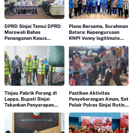
DPRD Sinjai Temui DPRD
Pleno Bersama, Surahman
Morowali Bahas
Batara: Kepengurusan
Penanganan Kasus
KNPI Vonny legitimate
Meninggalnya Wawan
dan Sah
Tinjau Pabrik Porang di
Pastikan Aktivitas
Lappa, Bupati Sinjai
Penyeberangan Aman, Sat
Tekankan Penyerapan
Polair Polres Sinjai Rutin
Tenaga Kerja Lokal
Patroli di Cappa Ujung