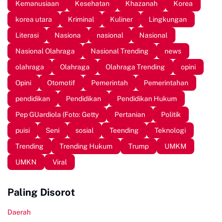
Kemanusiaan
Kesehatan
Khazanah
Korea
korea utara
Kriminal
Kuliner
Lingkungan
Literasi
Nasiona
nasional
Nasional
Nasional Olahraga
Nasional Trending
news
olahraga
Olahraga
Olahraga Trending
opini
Opini
Otomotif
Pemerintah
Pemerintahan
pendidikan
Pendidikan
Pendidikan Hukum
Pep GUardiola (Foto: Getty
Pertanian
Politik
puisi
Seni
sosial
Teending
Teknologi
Trending
Trending Hukum
Trump
UMKM
UMKN
Viral
Paling Disorot
Daerah