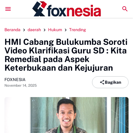
DPC GSNI Sinjai Gelar Sosialisasi Organisasi di Sejumlah SM
Beranda
daerah
Hukum
Trending
HMI Cabang Bulukumba Soroti
Video Klarifikasi Guru SD : Kita
Remedial pada Aspek
Keterbukaan dan Kejujuran
FOXNESIA
Bagikan
November 14, 2025