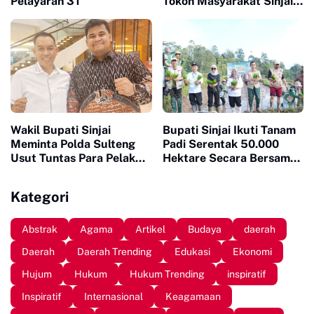
Pelayaran 3T
Tokoh Masyarakat Sinjai
Apresiasi Heriwawan dan
Mizar Roem
Wakil Bupati Sinjai
Bupati Sinjai Ikuti Tanam
Meminta Polda Sulteng
Padi Serentak 50.000
Usut Tuntas Para Pelaku
Hektare Secara Bersama
yang Menewaskan Warga
di 25 Provinsi di Indonesia
Sinjai di Morowali
Kategori
Abstrak
Agama
Artikel
Budaya
daerah
Daerah
Daerah Trending
Edukasi
Ekonomi
Hujum
Hukum
Hukum Trending
inspiratif
Inspiratif
Internasional
Keagamaan