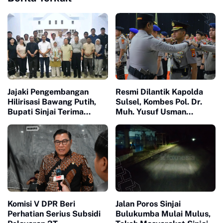
Jajaki Pengembangan
Resmi Dilantik Kapolda
Hilirisasi Bawang Putih,
Sulsel, Kombes Pol. Dr.
Bupati Sinjai Terima
Muh. Yusuf Usman
Investor Indonesia-China
Nahkodai Polresta Gowa
Komisi V DPR Beri
Jalan Poros Sinjai
Perhatian Serius Subsidi
Bulukumba Mulai Mulus,