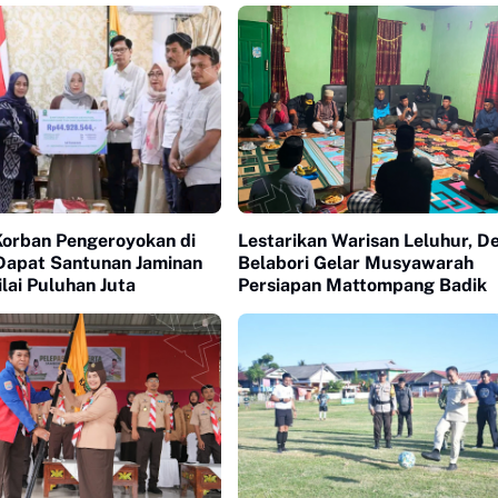
Korban Pengeroyokan di
Lestarikan Warisan Leluhur, D
Dapat Santunan Jaminan
Belabori Gelar Musyawarah
ilai Puluhan Juta
Persiapan Mattompang Badik