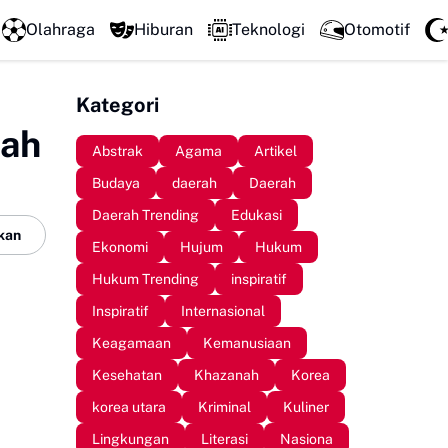
Literatur Institut Minta Polda Metro Jaya Segera Tuntaska
Olahraga
Hiburan
Teknologi
Otomotif
Kategori
mah
Abstrak
Agama
Artikel
Budaya
daerah
Daerah
Daerah Trending
Edukasi
kan
Ekonomi
Hujum
Hukum
Hukum Trending
inspiratif
Inspiratif
Internasional
Keagamaan
Kemanusiaan
Kesehatan
Khazanah
Korea
korea utara
Kriminal
Kuliner
Lingkungan
Literasi
Nasiona