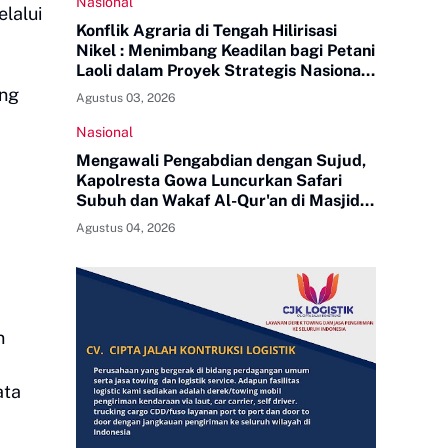
Nasional
elalui
Konflik Agraria di Tengah Hilirisasi
Nikel : Menimbang Keadilan bagi Petani
Laoli dalam Proyek Strategis Nasional
PT Indonesia Huali Industry Park
ung
Agustus 03, 2026
Nasional
Mengawali Pengabdian dengan Sujud,
Kapolresta Gowa Luncurkan Safari
Subuh dan Wakaf Al-Qur'an di Masjid
Tua
Agustus 04, 2026
n
ata