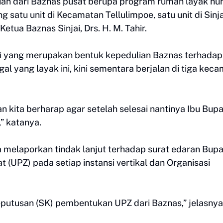
uan dari Baznas pusat berupa program rumah layak hun
g satu unit di Kecamatan Tellulimpoe, satu unit di Sinja
 Ketua Baznas Sinjai, Drs. H. M. Tahir.
i yang merupakan bentuk kepedulian Baznas terhadap
l yang layak ini, kini sementara berjalan di tiga kec
n kita berharap agar setelah selesai nantinya Ibu Bupa
,” katanya.
ga melaporkan tindak lanjut terhadap surat edaran Bupa
UPZ) pada setiap instansi vertikal dan Organisasi
eputusan (SK) pembentukan UPZ dari Baznas,” jelasnya