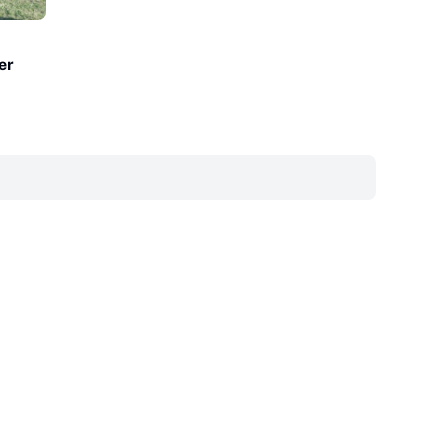
er
‎ ‎ ‎