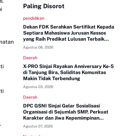
i.
Paling Disorot
i
pendidikan
Dekan FDK Serahkan Sertifikat Kepada
Septiara Mahasiswa Jurusan Kessos
yang Raih Predikat Lulusan Terbaik
amatan
Tingkat UINAM
Agustus 08, 2026
Daerah
ti
X-PRO Sinjai Rayakan Anniversary Ke-5
di Tanjung Bira, Soliditas Komunitas
Makin Tidak Terbendung
Agustus 03, 2026
ti
Daerah
DPC GSNI Sinjai Gelar Sosialisasi
Organisasi di Sejumlah SMP, Perkuat
Karakter dan Jiwa Kepemimpinan
.
Pelajar
Agustus 07, 2026