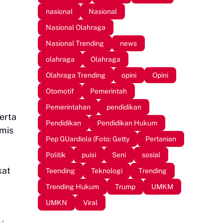
nasional
Nasional
Nasional Olahraga
Nasional Trending
news
olahraga
Olahraga
Olahraga Trending
opini
Opini
Otomotif
Pemerintah
Pemerintahan
pendidikan
erta
Pendidikan
Pendidikan Hukum
amis
Pep GUardiola (Foto: Getty
Pertanian
Politik
puisi
Seni
sosial
kat
Teending
Teknologi
Trending
Trending Hukum
Trump
UMKM
UMKN
Viral