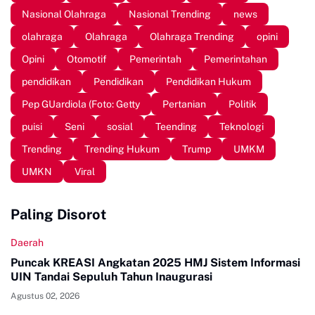
Nasional Olahraga
Nasional Trending
news
olahraga
Olahraga
Olahraga Trending
opini
Opini
Otomotif
Pemerintah
Pemerintahan
pendidikan
Pendidikan
Pendidikan Hukum
Pep GUardiola (Foto: Getty
Pertanian
Politik
puisi
Seni
sosial
Teending
Teknologi
Trending
Trending Hukum
Trump
UMKM
UMKN
Viral
Paling Disorot
Daerah
Puncak KREASI Angkatan 2025 HMJ Sistem Informasi
UIN Tandai Sepuluh Tahun Inaugurasi
Agustus 02, 2026