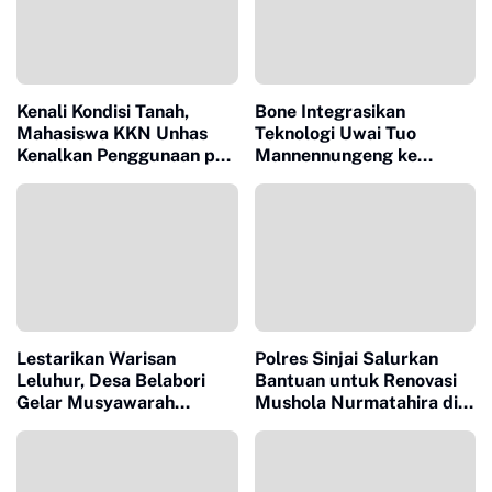
Kenali Kondisi Tanah,
Bone Integrasikan
Mahasiswa KKN Unhas
Teknologi Uwai Tuo
Kenalkan Penggunaan pH
Mannennungeng ke
Meter 4 in 1 dan Dampingi
Program JIAT untuk
Petani di Desa Lonrong
Dukung Modernisasi
Irigasi
Lestarikan Warisan
Polres Sinjai Salurkan
Leluhur, Desa Belabori
Bantuan untuk Renovasi
Gelar Musyawarah
Mushola Nurmatahira di
Persiapan Mattompang
Pantai Karampuang
Badik