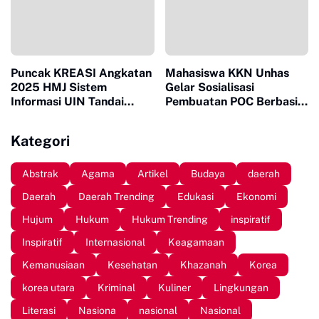
Puncak KREASI Angkatan
Mahasiswa KKN Unhas
2025 HMJ Sistem
Gelar Sosialisasi
Informasi UIN Tandai
Pembuatan POC Berbasis
Sepuluh Tahun Inaugurasi
Limbah Organik Rumah
Tangga di Bantaeng
Kategori
Abstrak
Agama
Artikel
Budaya
daerah
Daerah
Daerah Trending
Edukasi
Ekonomi
Hujum
Hukum
Hukum Trending
inspiratif
Inspiratif
Internasional
Keagamaan
Kemanusiaan
Kesehatan
Khazanah
Korea
korea utara
Kriminal
Kuliner
Lingkungan
Literasi
Nasiona
nasional
Nasional