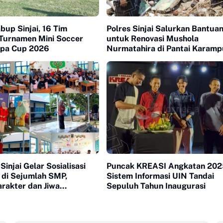
up Sinjai, 16 Tim
Polres Sinjai Salurkan Bantua
Turnamen Mini Soccer
untuk Renovasi Mushola
ppa Cup 2026
Nurmatahira di Pantai Karam
injai Gelar Sosialisasi
Puncak KREASI Angkatan 20
 di Sejumlah SMP,
Sistem Informasi UIN Tandai
rakter dan Jiwa
Sepuluh Tahun Inaugurasi
nan Pelajar