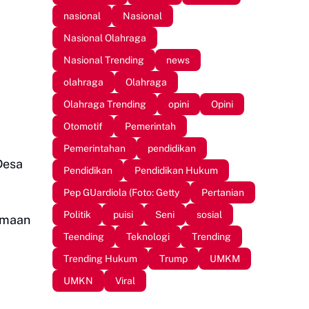
nasional
Nasional
Nasional Olahraga
Nasional Trending
news
olahraga
Olahraga
Olahraga Trending
opini
Opini
Otomotif
Pemerintah
Pemerintahan
pendidikan
Desa
Pendidikan
Pendidikan Hukum
Pep GUardiola (Foto: Getty
Pertanian
Politik
puisi
Seni
sosial
imaan
Teending
Teknologi
Trending
Trending Hukum
Trump
UMKM
UMKN
Viral