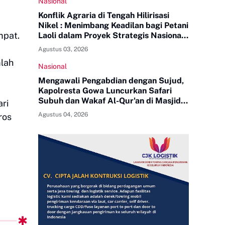
Nasional
Konflik Agraria di Tengah Hilirisasi
Nikel : Menimbang Keadilan bagi Petani
mpat.
Laoli dalam Proyek Strategis Nasional
PT Indonesia Huali Industry Park
Agustus 03, 2026
mlah
Nasional
Mengawali Pengabdian dengan Sujud,
Kapolresta Gowa Luncurkan Safari
Subuh dan Wakaf Al-Qur'an di Masjid
ri
Tua
Agustus 04, 2026
ros