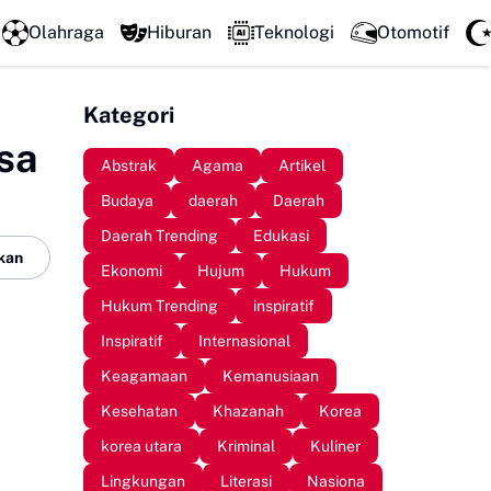
LPM Penalaran UNM Gelar Sidang Pleno, Evaluasi Kinerj
Olahraga
Hiburan
Teknologi
Otomotif
Kategori
sa
Abstrak
Agama
Artikel
Budaya
daerah
Daerah
Daerah Trending
Edukasi
kan
Ekonomi
Hujum
Hukum
Hukum Trending
inspiratif
Inspiratif
Internasional
Keagamaan
Kemanusiaan
Kesehatan
Khazanah
Korea
korea utara
Kriminal
Kuliner
Lingkungan
Literasi
Nasiona