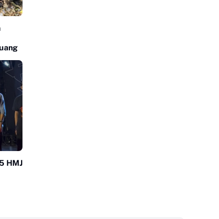
n
puang
25 HMJ