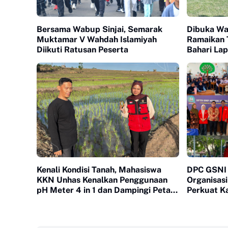
Bersama Wabup Sinjai, Semarak
Dibuka Wab
Muktamar V Wahdah Islamiyah
Ramaikan 
Diikuti Ratusan Peserta
Bahari La
Kenali Kondisi Tanah, Mahasiswa
DPC GSNI S
KKN Unhas Kenalkan Penggunaan
Organisasi
pH Meter 4 in 1 dan Dampingi Petani
Perkuat Ka
di Desa Lonrong
Kepemimpi