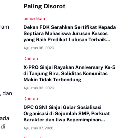
Paling Disorot
pendidikan
gram
Dekan FDK Serahkan Sertifikat Kepada
Septiara Mahasiswa Jurusan Kessos
s
yang Raih Predikat Lulusan Terbaik
Tingkat UINAM
Agustus 08, 2026
Daerah
X-PRO Sinjai Rayakan Anniversary Ke-5
di Tanjung Bira, Soliditas Komunitas
Makin Tidak Terbendung
Agustus 03, 2026
, dan
Daerah
DPC GSNI Sinjai Gelar Sosialisasi
Organisasi di Sejumlah SMP, Perkuat
pada
Karakter dan Jiwa Kepemimpinan
Pelajar
di
Agustus 07, 2026