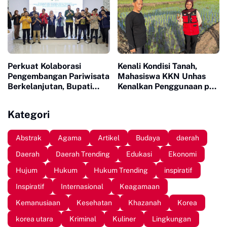
Perkuat Kolaborasi
Kenali Kondisi Tanah,
Pengembangan Pariwisata
Mahasiswa KKN Unhas
Berkelanjutan, Bupati
Kenalkan Penggunaan pH
Sinjai Buka Pengabdian
Meter 4 in 1 dan Dampingi
Masyarakat FISIP Unhas
Petani di Desa Lonrong
Kategori
Abstrak
Agama
Artikel
Budaya
daerah
Daerah
Daerah Trending
Edukasi
Ekonomi
Hujum
Hukum
Hukum Trending
inspiratif
Inspiratif
Internasional
Keagamaan
Kemanusiaan
Kesehatan
Khazanah
Korea
korea utara
Kriminal
Kuliner
Lingkungan