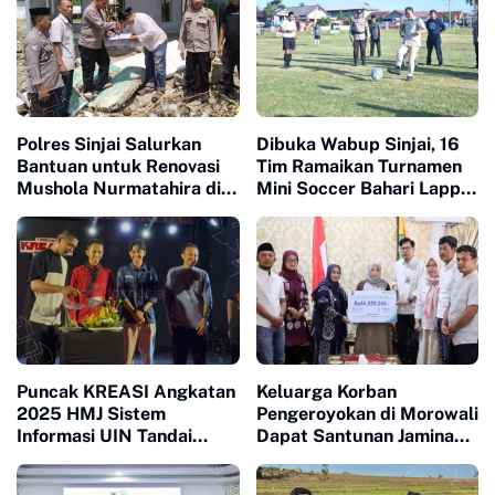
Polres Sinjai Salurkan
Dibuka Wabup Sinjai, 16
Bantuan untuk Renovasi
Tim Ramaikan Turnamen
Mushola Nurmatahira di
Mini Soccer Bahari Lappa
Pantai Karampuang
Cup 2026
Puncak KREASI Angkatan
Keluarga Korban
2025 HMJ Sistem
Pengeroyokan di Morowali
Informasi UIN Tandai
Dapat Santunan Jaminan
Sepuluh Tahun Inaugurasi
Sosial Senilai Puluhan
Juta