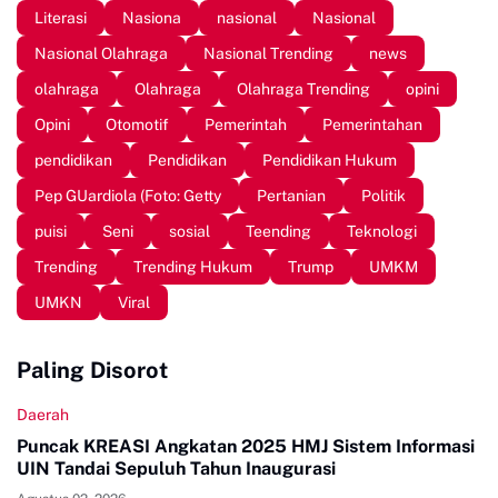
Literasi
Nasiona
nasional
Nasional
Nasional Olahraga
Nasional Trending
news
olahraga
Olahraga
Olahraga Trending
opini
Opini
Otomotif
Pemerintah
Pemerintahan
pendidikan
Pendidikan
Pendidikan Hukum
Pep GUardiola (Foto: Getty
Pertanian
Politik
puisi
Seni
sosial
Teending
Teknologi
Trending
Trending Hukum
Trump
UMKM
UMKN
Viral
Paling Disorot
Daerah
Puncak KREASI Angkatan 2025 HMJ Sistem Informasi
UIN Tandai Sepuluh Tahun Inaugurasi