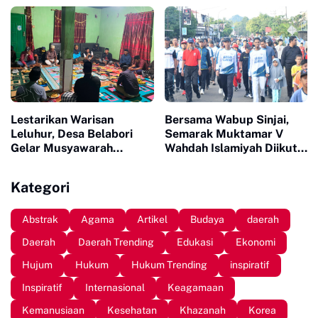
Sepuluh Tahun Inaugurasi
Maskuroh
Lestarikan Warisan
Bersama Wabup Sinjai,
Leluhur, Desa Belabori
Semarak Muktamar V
Gelar Musyawarah
Wahdah Islamiyah Diikuti
Persiapan Mattompang
Ratusan Peserta
Badik
Kategori
Abstrak
Agama
Artikel
Budaya
daerah
Daerah
Daerah Trending
Edukasi
Ekonomi
Hujum
Hukum
Hukum Trending
inspiratif
Inspiratif
Internasional
Keagamaan
Kemanusiaan
Kesehatan
Khazanah
Korea