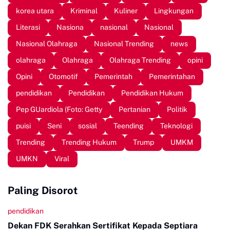
korea utara
Kriminal
Kuliner
Lingkungan
Literasi
Nasiona
nasional
Nasional
Nasional Olahraga
Nasional Trending
news
olahraga
Olahraga
Olahraga Trending
opini
Opini
Otomotif
Pemerintah
Pemerintahan
pendidikan
Pendidikan
Pendidikan Hukum
Pep GUardiola (Foto: Getty
Pertanian
Politik
puisi
Seni
sosial
Teending
Teknologi
Trending
Trending Hukum
Trump
UMKM
UMKN
Viral
Paling Disorot
pendidikan
Dekan FDK Serahkan Sertifikat Kepada Septiara