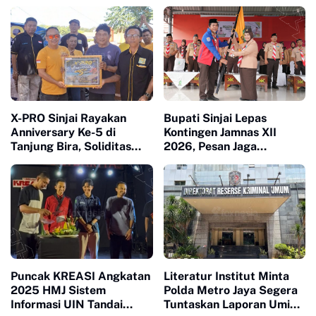
X-PRO Sinjai Rayakan
Bupati Sinjai Lepas
Anniversary Ke-5 di
Kontingen Jamnas XII
Tanjung Bira, Soliditas
2026, Pesan Jaga
Komunitas Makin Tidak
Kesehatan dan Ukir
Terbendung
Prestasi
Puncak KREASI Angkatan
Literatur Institut Minta
2025 HMJ Sistem
Polda Metro Jaya Segera
Informasi UIN Tandai
Tuntaskan Laporan Umi