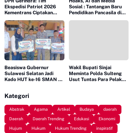
DPR Gerindra: Tim
Hoaks, AI dan Media
Ekspedisi Patriot 2026
Sosial : Tantangan Baru
Kementrans Ciptakan
Pendidikan Pancasila di
Pertumbuhan Ekonomi
Era Digital
Baru di Kawasan
Transmigrasi
Beasiswa Gubernur
Wakil Bupati Sinjai
Sulawesi Selatan Jadi
Meminta Polda Sulteng
Kado HUT ke-16 SMAN 10
Usut Tuntas Para Pelaku
Sinjai
yang Menewaskan Warga
Sinjai di Morowali
Kategori
Abstrak
Agama
Artikel
Budaya
daerah
Daerah
Daerah Trending
Edukasi
Ekonomi
Hujum
Hukum
Hukum Trending
inspiratif