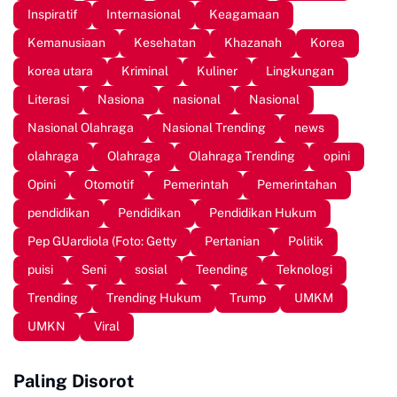
Inspiratif
Internasional
Keagamaan
Kemanusiaan
Kesehatan
Khazanah
Korea
korea utara
Kriminal
Kuliner
Lingkungan
Literasi
Nasiona
nasional
Nasional
Nasional Olahraga
Nasional Trending
news
olahraga
Olahraga
Olahraga Trending
opini
Opini
Otomotif
Pemerintah
Pemerintahan
pendidikan
Pendidikan
Pendidikan Hukum
Pep GUardiola (Foto: Getty
Pertanian
Politik
puisi
Seni
sosial
Teending
Teknologi
Trending
Trending Hukum
Trump
UMKM
UMKN
Viral
Paling Disorot