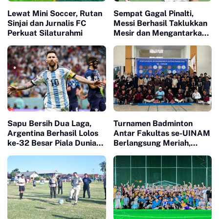
Lewat Mini Soccer, Rutan
Sempat Gagal Pinalti,
Sinjai dan Jurnalis FC
Messi Berhasil Taklukkan
Perkuat Silaturahmi
Mesir dan Mengantarkan
Argentina ke-8 Besar
Piala Dunia 2026
Sapu Bersih Dua Laga,
Turnamen Badminton
Argentina Berhasil Lolos
Antar Fakultas se-UINAM
ke-32 Besar Piala Dunia
Berlangsung Meriah,
2026
Pererat Sportivitas dan
Kebersamaan Mahasiswa