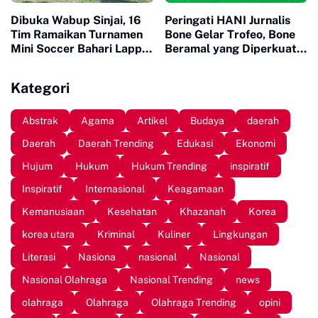
Dibuka Wabup Sinjai, 16
Peringati HANI Jurnalis
Tim Ramaikan Turnamen
Bone Gelar Trofeo, Bone
Mini Soccer Bahari Lappa
Beramal yang Diperkuat
Cup 2026
Wakil Bupati Bone
Dikalahkan Jurnalis Sinjai
Kategori
FC 5-1
Abstrak
Agama
Artikel
Budaya
daerah
Daerah
Daerah Trending
Edukasi
Ekonomi
Hujum
Hukum
Hukum Trending
inspiratif
Inspiratif
Internasional
Keagamaan
Kemanusiaan
Kesehatan
Khazanah
Korea
korea utara
Kriminal
Kuliner
Lingkungan
Literasi
Nasiona
nasional
Nasional
Nasional Olahraga
Nasional Trending
news
olahraga
Olahraga
Olahraga Trending
opini