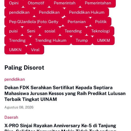
Opini
Otomotif
Pemerintah
Pemerintahan
pendidikan
Pendidikan
Pendidikan Hukum
Pep GUardiola (Foto: Getty
Pertanian
Politik
puisi
Seni
sosial
Teending
Teknologi
Trending
Trending Hukum
Trump
UMKM
UMKN
Viral
Paling Disorot
pendidikan
Dekan FDK Serahkan Sertifikat Kepada Septiara
Mahasiswa Jurusan Kessos yang Raih Predikat Lulusan
Terbaik Tingkat UINAM
Agustus 08, 2026
Daerah
X-PRO Sinjai Rayakan Anniversary Ke-5 di Tanjung