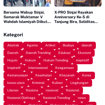
Bersama Wabup Sinjai,
X-PRO Sinjai Rayakan
Semarak Muktamar V
Anniversary Ke-5 di
Wahdah Islamiyah Diikuti
Tanjung Bira, Soliditas
Ratusan Peserta
Komunitas Makin Tidak
Terbendung
Kategori
Abstrak
Agama
Artikel
Budaya
daerah
Daerah
Daerah Trending
Edukasi
Ekonomi
Hujum
Hukum
Hukum Trending
inspiratif
Inspiratif
Internasional
Keagamaan
Kemanusiaan
Kesehatan
Khazanah
Korea
korea utara
Kriminal
Kuliner
Lingkungan
Literasi
Nasiona
nasional
Nasional
Nasional Olahraga
Nasional Trending
news