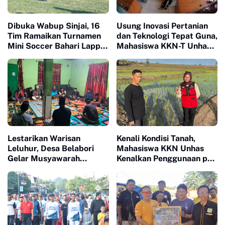
Dibuka Wabup Sinjai, 16
Usung Inovasi Pertanian
Tim Ramaikan Turnamen
dan Teknologi Tepat Guna,
Mini Soccer Bahari Lappa
Mahasiswa KKN-T Unhas
Cup 2026
Gelar Seminar Program
Kerja
Lestarikan Warisan
Kenali Kondisi Tanah,
Leluhur, Desa Belabori
Mahasiswa KKN Unhas
Gelar Musyawarah
Kenalkan Penggunaan pH
Persiapan Mattompang
Meter 4 in 1 dan Dampingi
Badik
Petani di Desa Lonrong