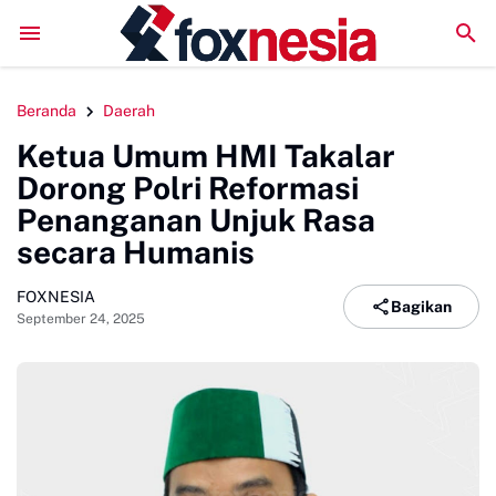
ng Bira, Soliditas Komunitas Makin Tidak Terbendung
Puncak KREASI An
Beranda
Daerah
Ketua Umum HMI Takalar
Dorong Polri Reformasi
Penanganan Unjuk Rasa
secara Humanis
FOXNESIA
Bagikan
September 24, 2025