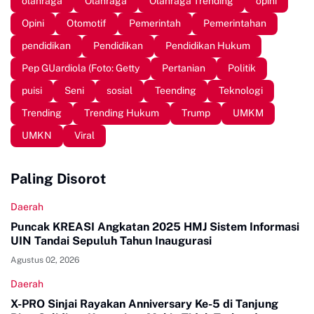
olahraga
Olahraga
Olahraga Trending
opini
Opini
Otomotif
Pemerintah
Pemerintahan
pendidikan
Pendidikan
Pendidikan Hukum
Pep GUardiola (Foto: Getty
Pertanian
Politik
puisi
Seni
sosial
Teending
Teknologi
Trending
Trending Hukum
Trump
UMKM
UMKN
Viral
Paling Disorot
Daerah
Puncak KREASI Angkatan 2025 HMJ Sistem Informasi
UIN Tandai Sepuluh Tahun Inaugurasi
Agustus 02, 2026
Daerah
X-PRO Sinjai Rayakan Anniversary Ke-5 di Tanjung