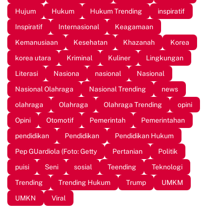
Hujum
Hukum
Hukum Trending
inspiratif
Inspiratif
Internasional
Keagamaan
Kemanusiaan
Kesehatan
Khazanah
Korea
korea utara
Kriminal
Kuliner
Lingkungan
Literasi
Nasiona
nasional
Nasional
Nasional Olahraga
Nasional Trending
news
olahraga
Olahraga
Olahraga Trending
opini
Opini
Otomotif
Pemerintah
Pemerintahan
pendidikan
Pendidikan
Pendidikan Hukum
Pep GUardiola (Foto: Getty
Pertanian
Politik
puisi
Seni
sosial
Teending
Teknologi
Trending
Trending Hukum
Trump
UMKM
UMKN
Viral