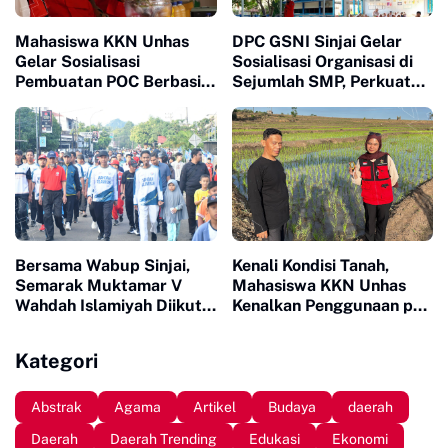
Mahasiswa KKN Unhas
DPC GSNI Sinjai Gelar
Gelar Sosialisasi
Sosialisasi Organisasi di
Pembuatan POC Berbasis
Sejumlah SMP, Perkuat
Limbah Organik Rumah
Karakter dan Jiwa
Tangga di Bantaeng
Kepemimpinan Pelajar
Bersama Wabup Sinjai,
Kenali Kondisi Tanah,
Semarak Muktamar V
Mahasiswa KKN Unhas
Wahdah Islamiyah Diikuti
Kenalkan Penggunaan pH
Ratusan Peserta
Meter 4 in 1 dan Dampingi
Petani di Desa Lonrong
Kategori
Abstrak
Agama
Artikel
Budaya
daerah
Daerah
Daerah Trending
Edukasi
Ekonomi