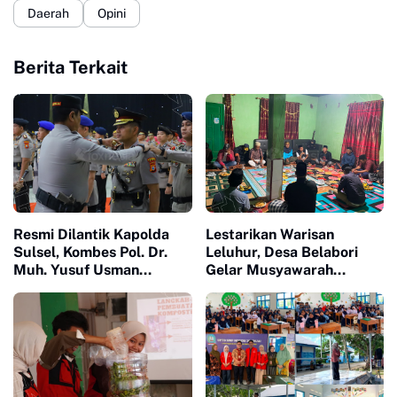
Daerah
Opini
Berita Terkait
Resmi Dilantik Kapolda
Lestarikan Warisan
Sulsel, Kombes Pol. Dr.
Leluhur, Desa Belabori
Muh. Yusuf Usman
Gelar Musyawarah
Nahkodai Polresta Gowa
Persiapan Mattompang
Badik