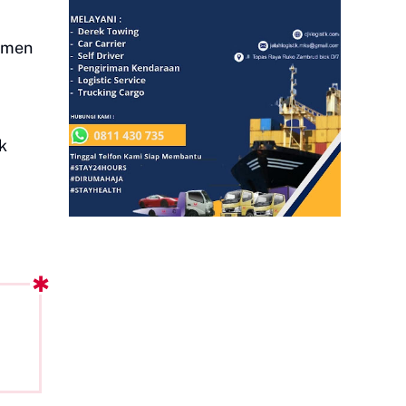
tmen
k