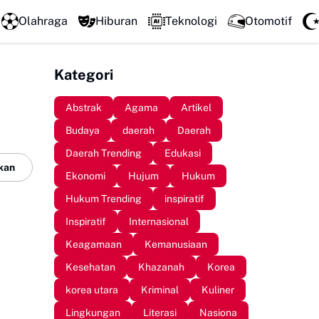
DPRD Sinjai Temui DPRD Morowali Bahas Penanganan Kasu
Olahraga
Hiburan
Teknologi
Otomotif
Kategori
Abstrak
Agama
Artikel
Budaya
daerah
Daerah
Daerah Trending
Edukasi
kan
Ekonomi
Hujum
Hukum
Hukum Trending
inspiratif
Inspiratif
Internasional
Keagamaan
Kemanusiaan
Kesehatan
Khazanah
Korea
korea utara
Kriminal
Kuliner
Lingkungan
Literasi
Nasiona