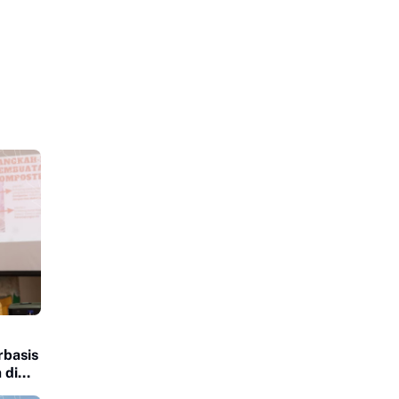
rbasis
 di