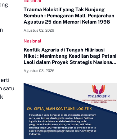
Nasional
ang
Trauma Kolektif yang Tak Kunjung
Sembuh : Pemagaran Mall, Penjarahan
Agustus 25 dan Memori Kelam 1998
an
Agustus 02, 2026
Nasional
Konflik Agraria di Tengah Hilirisasi
Nikel : Menimbang Keadilan bagi Petani
Laoli dalam Proyek Strategis Nasional
PT Indonesia Huali Industry Park
Agustus 03, 2026
erti
n satu
ak