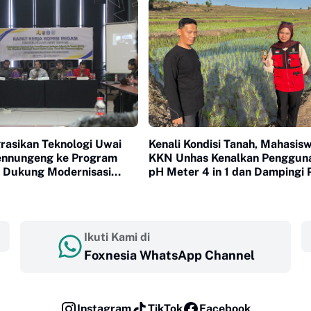
rasikan Teknologi Uwai
Kenali Kondisi Tanah, Mahasis
nnungeng ke Program
KKN Unhas Kenalkan Penggun
k Dukung Modernisasi
pH Meter 4 in 1 dan Dampingi 
di Desa Lonrong
Ikuti Kami di
Foxnesia WhatsApp Channel
Instagram
TikTok
Facebook