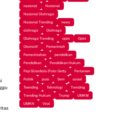
nasional
Nasional
Nasional Olahraga
Nasional Trending
news
olahraga
Olahraga
Olahraga Trending
opini
Opini
Otomotif
Pemerintah
Pemerintahan
pendidikan
Pendidikan
Pendidikan Hukum
Pep GUardiola (Foto: Getty
Pertanian
Politik
puisi
Seni
sosial
i
nggu
Teending
Teknologi
Trending
Trending Hukum
Trump
UMKM
UMKN
Viral
itas