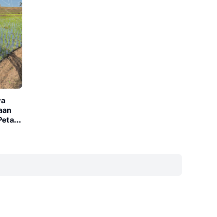
wa
aan
Petani
‎ ‎ ‎